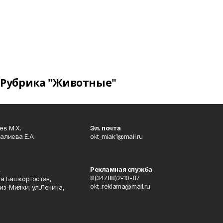
Рубрика "Животные"
в М.Х.
Эл. почта
алиева Е.А.
okt_miak1@mail.ru
Рекламная служба
4
8(34788)2-10-87
ка Башкортостан,
okt_reklama@mail.ru
из-Мияки, ул.Ленина,