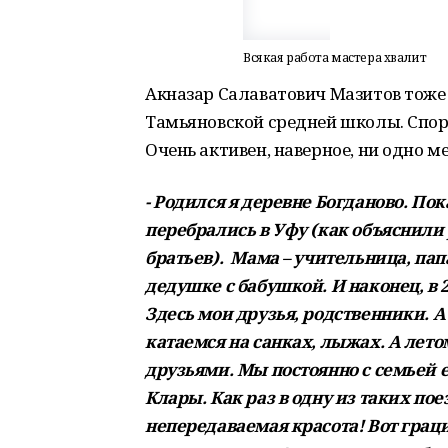
Всякая работа мастера хвалит
Акназар Салаватович Мазитов тоже и
Тамьяновской средней школы. Спор
Очень активен, наверное, ни одно м
- Родился я деревне Богданово. Пок
перебрались в Уфу (как объяснили
братьев). Мама – учительница, пап
дедушке с бабушкой. И наконец, в 2
Здесь мои друзья, родственники. 
катаемся на санках, лыжах. А лето
друзьями. Мы постоянно с семьей 
Клары. Как раз в одну из таких пое
непередаваемая красота! Вот грац