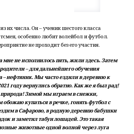
з их числа. Он – ученик шестого класса
тсмен, особенно любит волейбол и футбол.
ероприятие не проходит без его участия.
а мне не исполнилось пять, жили здесь. Затем
 родители – для дальнейшего обучения
а – нефтяник. Мы часто ездили в деревню к
021 году вернулись обратно. Как же я был рад!
А природа! Зимой мы играем в снежки,
м обожаю купаться в речке, гонять футбол с
ездим в Сафарово, в родную деревню бабушки
здок и заметил табун лошадей. Это такая
иозные животные одной волной через луга