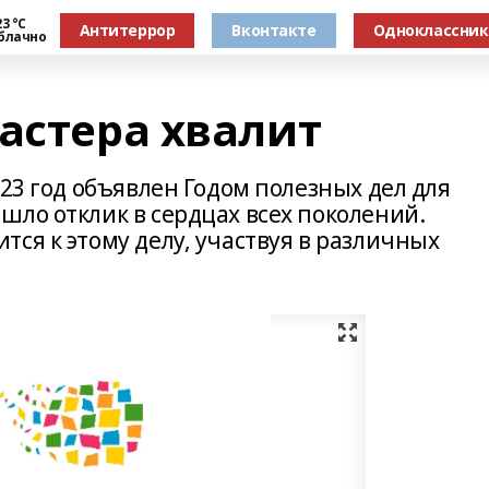
3 °С
Антитеррор
Вконтакте
Одноклассни
блачно
астера хвалит
023 год объявлен Годом полезных дел для
шло отклик в сердцах всех поколений.
ся к этому делу, участвуя в различных