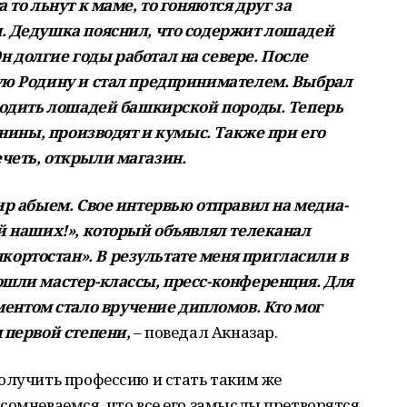
 то льнут к маме, то гоняются друг за
. Дедушка пояснил, что содержит лошадей
 долгие годы работал на севере. После
ую Родину и стал предпринимателем. Выбрал
зводить лошадей башкирской породы. Теперь
конины, производят и кумыс. Также при его
четь, открыли магазин.
ир абыем. Свое интервью отправил на медиа-
ай наших!», который объявлял телеканал
ортостан». В результате меня пригласили в
ошли мастер-классы, пресс-конференция. Для
нтом стало вручение дипломов. Кто мог
 первой степени,
– поведал Акназар.
олучить профессию и стать таким же
сомневаемся, что все его замыслы претворятся