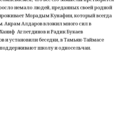
выросло немало людей, преданных своей родной
о проживает Морадым Кунафин, который всегда
м. Акрам Алдаров вложил много сил в
 Ханиф Аглетдинов и Радик Букаев
 и установили беседки, в Тамьян-Таймасе
 поддерживают школу и односельчан.