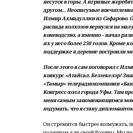
несутся в горы. А игривые жеребята
другом... Неописумые впечатления
Илмир Ахмадуллин из Сафарово. Он
распада колхозов вернулся на мал
коневодство, а именно – начал ра
их у него более 250 голов. Кроме 
поддержке в деревне построили ме
После этого я сам поговорил с Илм
конкурс «Атайсал. Беззекелэр! Зн
«Тамыр» телерадиокомпании «Башк
Конгресс-холл города Уфы. Там пр
меня самым запоминающимся моме
подумать, что я стану дипломантом
Он стремится быстрее возмужать, п
полезным для своей Родины. Мы не 