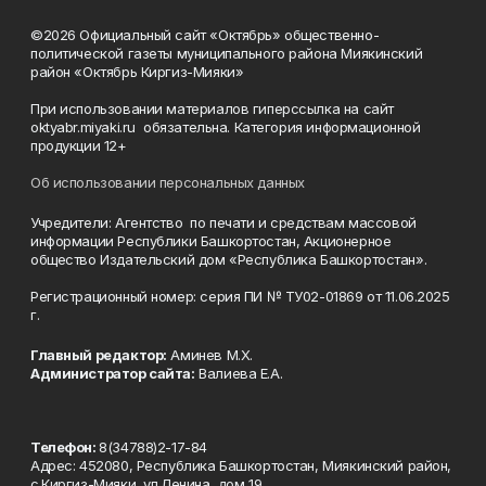
©2026 Официальный сайт «Октябрь» общественно-
политической газеты муниципального района Миякинский
район «Октябрь Киргиз-Мияки»
При использовании материалов гиперссылка на сайт
oktyabr.miyaki.ru обязательна. Категория информационной
продукции 12+
Об использовании персональных данных
Учредители: Агентство по печати и средствам массовой
информации Республики Башкортостан, Акционерное
общество Издательский дом «Республика Башкортостан».
Регистрационный номер: серия ПИ № ТУ02-01869 от 11.06.2025
г.
Главный редактор:
Аминев М.Х.
Администратор сайта:
Валиева Е.А.
Телефон:
8(34788)2-17-84
Адрес: 452080, Республика Башкортостан, Миякинский район,
с.Киргиз-Мияки, ул.Ленина, дом 19.