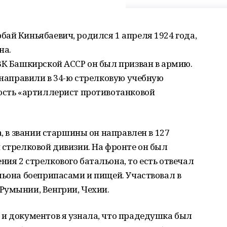
ай Киньябаевич, родился 1 апреля 1924 года,
на.
ВК Башкирской АССР он был призван в армию.
о направили в 34-ю стрелковую учебную
ность «артиллерист противотанковой
а, в звании старшины он направлен в 127
 стрелковой дивизии. На фронте он был
ия 2 стрелкового батальона, то есть отвечал
льона боеприпасами и пищей. Участвовал в
Румынии, Венгрии, Чехии.
 и документов я узнала, что прадедушка был