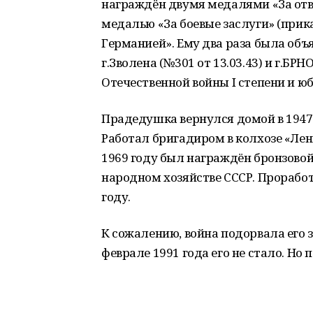
награждён двумя медалями «За отвагу»
медалью «За боевые заслуги» (прика
Германией». Ему два раза была объя
г.Зволена (№301 от 13.03.43) и г.БРН
Отечественной войны
I
степени и ю
Прадедушка вернулся домой в 1947 
Работал бригадиром в колхозе «Лен
1969 году был награждён бронзово
народном хозяйстве СССР. Проработа
году.
К сожалению, война подорвала его зд
феврале 1991 года его не стало. Но 