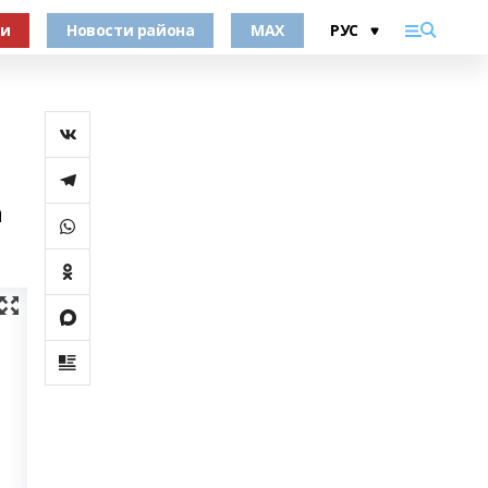
ки
Новости района
MAX
а