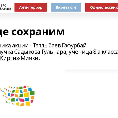
5 °С
Антитеррор
Вконтакте
Одноклассни
блачно
де сохраним
ика акции - Татлыбаев Гафурбай
чка Садыкова Гульнара, ученица 8 а класс
Киргиз-Мияки.