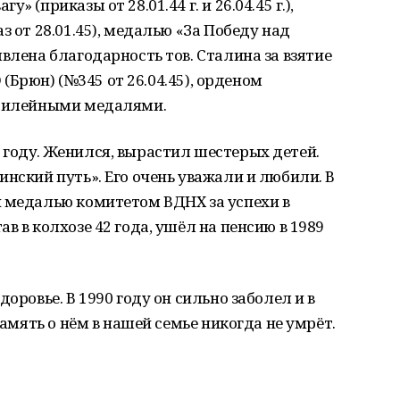
 (приказы от 28.01.44 г. и 26.04.45 г.),
з от 28.01.45), медалью «За Победу над
влена благодарность тов. Сталина за взятие
О (Брюн) (№345 от 26.04.45), орденом
билейными медалями.
году. Женился, вырастил шестерых детей.
инский путь». Его очень уважали и любили. В
й медалью комитетом ВДНХ за успехи в
в в колхозе 42 года, ушёл на пенсию в 1989
оровье. В 1990 году он сильно заболел и в
память о нём в нашей семье никогда не умрёт.