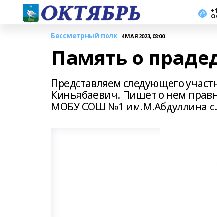
+1
О
Бессметрный полк
4 МАЯ 2023, 08:00
Память о праде
Представляем следующего участн
Киньябаевич. Пишет о нем правну
МОБУ СОШ №1 им.М.Абдуллина с.