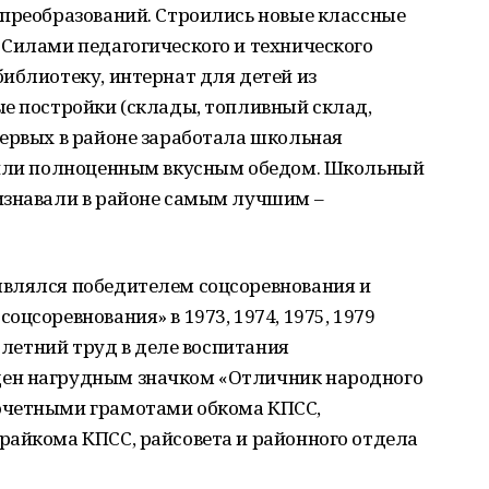
 преобразований. Строились новые классные
 Силами педагогического и технического
иблиотеку, интернат для детей из
ые постройки (склады, топливный склад,
первых в районе заработала школьная
рмили полноценным вкусным обедом. Школьный
изнавали в районе самым лучшим –
влялся победителем соцсоревнования и
цсоревнования» в 1973, 1974, 1975, 1979
голетний труд в деле воспитания
ен нагрудным значком «Отличник народного
очетными грамотами обкома КПСС,
райкома КПСС, райсовета и районного отдела