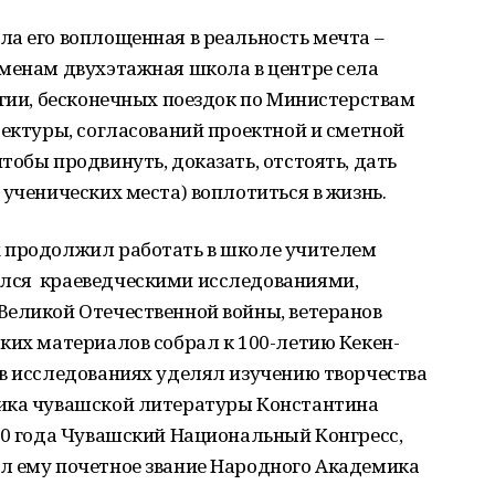
а его воплощенная в реальность мечта –
еменам двухэтажная школа в центре села
ргии, бесконечных поездок по Министерствам
тектуры, согласований проектной и сметной
тобы продвинуть, доказать, отстоять, дать
 ученических места) воплотиться в жизнь.
 продолжил работать в школе учителем
лся краеведческими исследованиями,
Великой Отечественной войны, ветеранов
ких материалов собрал к 100-летию Кекен-
 в исследованиях уделял изучению творчества
ника чувашской литературы Константина
00 года Чувашский Национальный Конгресс,
л ему почетное звание Народного Академика