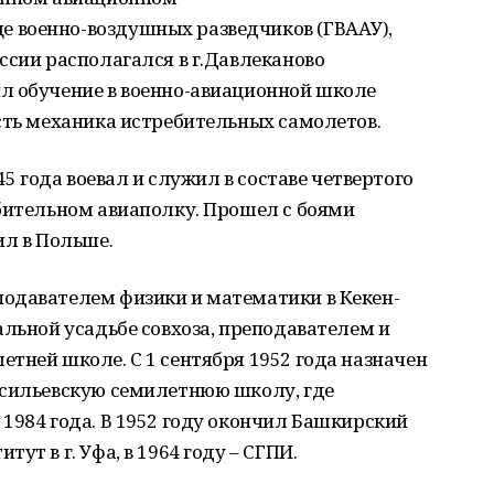
 военно-воздушных разведчиков (ГВААУ),
ссии располагался в г.Давлеканово
л обучение в военно-авиационной школе
сть механика истребительных самолетов.
45 года воевал и служил в составе четвертого
ебительном авиаполку. Прошел с боями
ил в Польше.
одавателем физики и математики в Кекен-
альной усадьбе совхоза, преподавателем и
тней школе. С 1 сентября 1952 года назначен
асильевскую семилетнюю школу, где
1984 года. В 1952 году окончил Башкирский
ут в г. Уфа, в 1964 году – СГПИ.