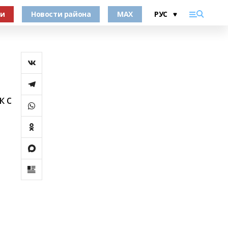
ки
Новости района
MAX
к с