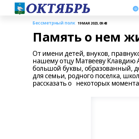
Бессметрный полк
19 МАЯ 2023, 09:48
Память о нем ж
От имени детей, внуков, правнук
нашему отцу Матвееву Клавдию А
большой буквы, образованный, 
для семьи, родного поселка, шко
рассказать о некоторых момента