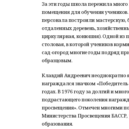
За эти годы школа пережила много
помещения для обучения учеников.
персонала построили мастерскую, б
отдаленных деревень, хозяйственн
циркулярная, конюшня). Одной из 
столовая, в которой учеников ко
сад-огород многие годы подряд пр
образцовым.
Клавдий Андреевич неоднократно я
награждался значком «Победитель со
годах. В 1976 году за долгий и мно
подрастающего поколения награжд
просвещения». Отмечен многими п
Министерства Просвещения БАССР, 
образования.