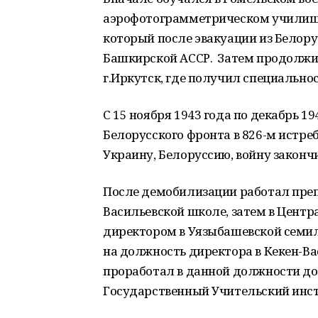
аэрофотограмметрическом училище
который после эвакуации из Белору
Башкирской АССР. Затем продолжи
г.Иркутск, где получил специально
С 15 ноября 1943 года по декабрь 19
Белорусского фронта в 826-м истр
Украину, Белоруссию, войну законч
После демобилизации работал преп
Васильевской школе, затем в Центр
директором в Уязыбашевской семиле
на должность директора в Кекен-В
проработал в данной должности до 
Государственный Учительский инстит