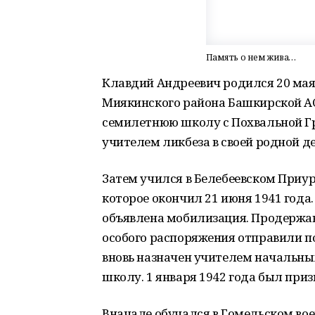
Память о нем жива…
Клавдий Андреевич родился 20 мая 
Миякинского района Башкирской АС
семилетнюю школу с Похвальной Гра
учителем ликбеза в своей родной де
Затем учился в Белебеевском Приу
которое окончил 21 июня 1941 года
объявлена мобилизация. Продержав
особого распоряжения отправили по 
вновь назначен учителем начальны
школу. 1 января 1942 года был при
Вначале обучался в Гомельском во