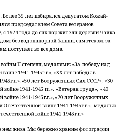
 Более 35 лет избирался депутатом Кожай-
лялся председателем Совета ветеранов
, с 1974 года до сих пор жители деревни Чайка
ом: без водонапорной башни, самотеком, за
ам поступает во все дома.
ойны II степени, медалями: «За победу над
войне 1941-1945г.г.», «ХХ лет победы в
945г.г.», «50 лет Вооруженных Сил СССР», «30
 войне 1941-1945 гг.», «Ветеран труда», «40
 войне 1941-1945г.г.», «70 лет Вооруженных
й Отечественной войне 1941-1945г.г.», медалью
течественной войне 1941-1945г.г.».
ь о нем жива. Мы бережно храним фотографии