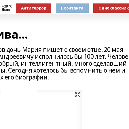
+29 °С
Антитеррор
Вконтакте
Одноклассни
Ясно
ива…
ов дочь Мария пишет о своем отце. 20 мая
ндреевичу исполнилось бы 100 лет. Челове
добрый, интеллигентный, много сделавший
лы. Сегодня хотелось бы вспомнить о нем и
х его биографии.