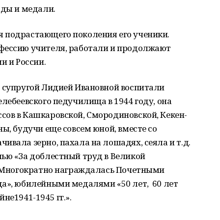
ады и медали.
 подрастающего поколения его ученики.
фессию учителя, работали и продолжают
и и России.
с супругой Лидией Ивановной воспитали
елебеевского педучилища в 1944 году, она
сов в Кашкаровской, Смородиновской, Кекен-
ы, будучи еще совсем юной, вместе со
ивала зерно, пахала на лошадях, сеяла и т.д.
лью «За доблестный труд в Великой
». Многократно награждалась Почетными
а», юбилейными медалями «50 лет, 60 лет
не1941-1945 гг.».