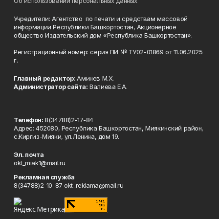
Об использовании персональных данных
Учредители: Агентство по печати и средствам массовой
информации Республики Башкортостан, Акционерное
общество Издательский дом «Республика Башкортостан».
Регистрационный номер: серия ПИ № ТУ02-01869 от 11.06.2025
г.
Главный редактор:
Аминев М.Х.
Администратор сайта:
Валиева Е.А.
Телефон:
8(34788)2-17-84
Адрес: 452080, Республика Башкортостан, Миякинский район,
с.Киргиз-Мияки, ул.Ленина, дом 19.
Эл. почта
okt_miak1@mail.ru
Рекламная служба
8(34788)2-10-87 okt_reklama@mail.ru