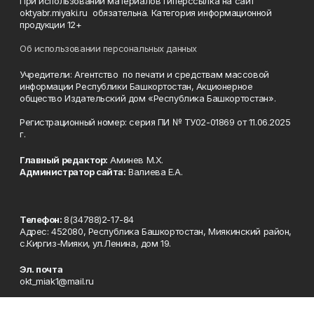
При использовании материалов гиперссылка на сайт
oktyabr.miyaki.ru обязательна. Категория информационной
продукции 12+
Об использовании персональных данных
Учредители: Агентство по печати и средствам массовой
информации Республики Башкортостан, Акционерное
общество Издательский дом «Республика Башкортостан».
Регистрационный номер: серия ПИ № ТУ02-01869 от 11.06.2025
г.
Главный редактор:
Аминев М.Х.
Администратор сайта:
Валиева Е.А.
Телефон:
8(34788)2-17-84
Адрес: 452080, Республика Башкортостан, Миякинский район,
с.Киргиз-Мияки, ул.Ленина, дом 19.
Эл. почта
okt_miak1@mail.ru
Рекламная служба
8(34788)2-10-87 okt_reklama@mail.ru