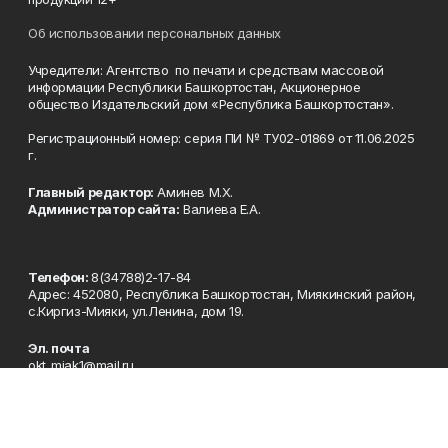
Об использовании персональных данных
Учредители: Агентство по печати и средствам массовой
информации Республики Башкортостан, Акционерное
общество Издательский дом «Республика Башкортостан».
Регистрационный номер: серия ПИ № ТУ02-01869 от 11.06.2025
г.
Главный редактор:
Аминев М.Х.
Администратор сайта:
Валиева Е.А.
Телефон:
8(34788)2-17-84
Адрес: 452080, Республика Башкортостан, Миякинский район,
с.Киргиз-Мияки, ул.Ленина, дом 19.
Эл. почта
okt_miak1@mail.ru
Рекламная служба
8(34788)2-10-87 okt_reklama@mail.ru