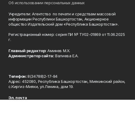
Об использовании персональных данных
Учредители: Агентство по печати и средствам массовой
информации Республики Башкортостан, Акционерное
общество Издательский дом «Республика Башкортостан».
Регистрационный номер: серия ПИ № ТУ02-01869 от 11.06.2025
г.
Главный редактор:
Аминев М.Х.
Администратор сайта:
Валиева Е.А.
Телефон:
8(34788)2-17-84
Адрес: 452080, Республика Башкортостан, Миякинский район,
с.Киргиз-Мияки, ул.Ленина, дом 19.
Эл. почта
okt_miak1@mail.ru
Рекламная служба
8(34788)2-10-87 okt_reklama@mail.ru