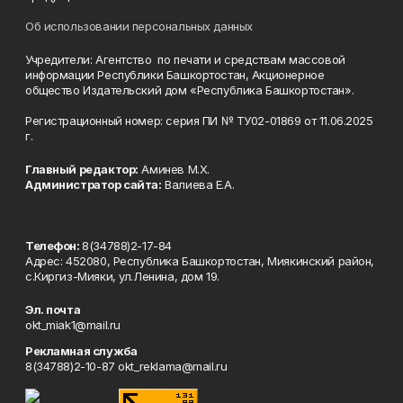
Об использовании персональных данных
Учредители: Агентство по печати и средствам массовой
информации Республики Башкортостан, Акционерное
общество Издательский дом «Республика Башкортостан».
Регистрационный номер: серия ПИ № ТУ02-01869 от 11.06.2025
г.
Главный редактор:
Аминев М.Х.
Администратор сайта:
Валиева Е.А.
Телефон:
8(34788)2-17-84
Адрес: 452080, Республика Башкортостан, Миякинский район,
с.Киргиз-Мияки, ул.Ленина, дом 19.
Эл. почта
okt_miak1@mail.ru
Рекламная служба
8(34788)2-10-87 okt_reklama@mail.ru