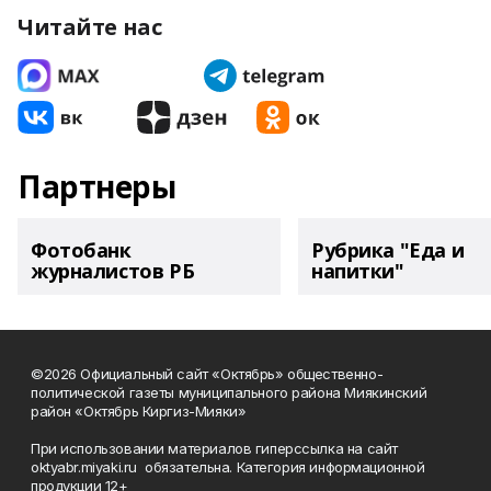
Читайте нас
Партнеры
Фотобанк
Рубрика "Еда и
журналистов РБ
напитки"
©2026 Официальный сайт «Октябрь» общественно-
политической газеты муниципального района Миякинский
район «Октябрь Киргиз-Мияки»
При использовании материалов гиперссылка на сайт
oktyabr.miyaki.ru обязательна. Категория информационной
продукции 12+