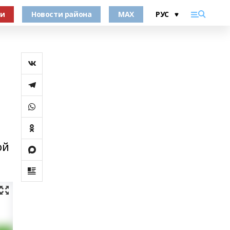
ки
Новости района
MAX
ой