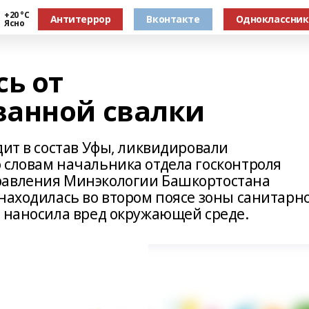
+20 °С
Антитеррор
Вконтакте
Одноклассни
Ясно
сь от
ванной свалки
дит в состав Уфы, ликвидировали
 словам начальника отдела госконтроля
равления Минэкологии Башкортостана
 находилась во втором поясе зоны санитарн
и наносила вред окружающей среде.