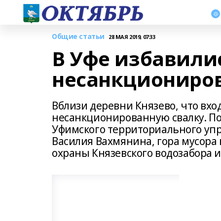
Общие статьи
28 МАЯ 2019, 07:33
В Уфе избавили
несанкциониро
Вблизи деревни Князево, что вхо
несанкционированную свалку. По
Уфимского территориального уп
Василия Вахмянина, гора мусора
охраны Князевского водозабора 