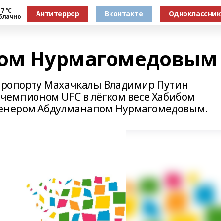
7 °С
Антитеррор
Вконтакте
Одноклассни
блачно
бом Нурмагомедовым
аэропорту Махачкалы Владимир Путин
 чемпионом UFC в лёгком весе Хабибом
ренером Абдулманапом Нурмагомедовым.