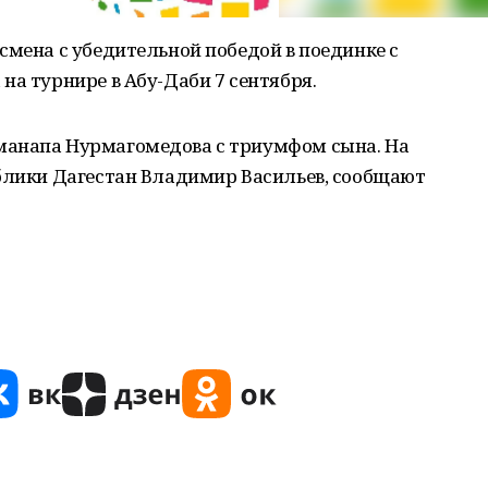
смена с убедительной победой в поединке с
на турнире в Абу-Даби 7 сентября.
манапа Нурмагомедова с триумфом сына. На
ублики Дагестан Владимир Васильев, сообщают