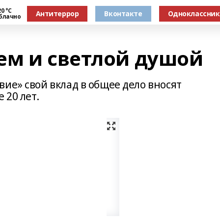
0 °С
Антитеррор
Вконтакте
Одноклассни
блачно
ем и светлой душой
ие» свой вклад в общее дело вносят
 20 лет.