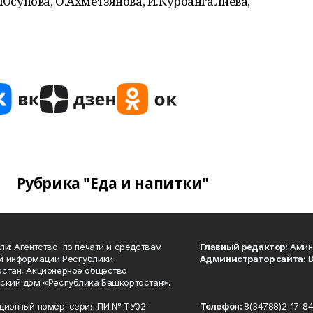
А.Юсупова, О.Ахметзянова, И.Курбангалиева,
Рубрика "Еда и напитки"
ли: Агентство по печати и средствам
Главный редактор:
Амине
й информации Республики
Администратор сайта:
В
стан, Акционерное общество
ский дом «Республика Башкортостан».
ционный номер: серия ПИ № ТУ02-
Телефон:
8(34788)2-17-8