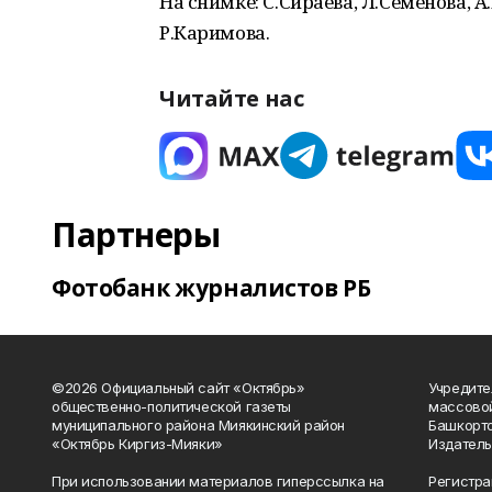
На снимке: С.Сираева, Л.Семенова, 
Р.Каримова.
Читайте нас
Партнеры
Фотобанк журналистов РБ
©2026 Официальный сайт «Октябрь»
Учредите
общественно-политической газеты
массово
муниципального района Миякинский район
Башкорто
«Октябрь Киргиз-Мияки»
Издатель
При использовании материалов гиперссылка на
Регистра