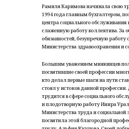
Рамиля Каримова начинала свою тр
1994 года главным бухгалтером, п
центра социального обслуживания 
слаженную работу коллектива. За 
обязанностей, безупречную работу
Министерства здравоохранения и с
Большим уважением миякинцев пол
посвятившие своей профессии многи
кто делал первые шаги на пути ста
стоял у истоков данной профессии.
трудится в сфере социального обс
и плодотворную работу Инира Ура
Министерства труда и социальной з
посвятила этой благородной профес
труду, Альфия Юсупова. Своей доб