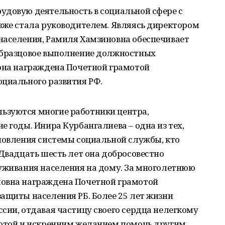
удовую деятельность в социальной сфере с
озже стала руководителем. Являясь директором
населения, Рамиля Хамзиновна обеспечивает
образцовое выполнение должностных
 она награждена Почетной грамотой
оциального развития РФ.
ьзуются многие работники центра,
е годы. Инира Курбангалиева – одна из тех,
новления системы социальной службы, кто
 Двадцать шесть лет она добросовестно
луживания населения на дому. За многолетнюю
ловна награждена Почетной грамотой
ащиты населения РБ. Более 25 лет жизни
сии, отдавая частицу своего сердца нелегкому
ротой и искренним желанием помочь другим