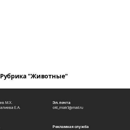
Рубрика "Животные"
в М.Х.
Эл. почта
алиева Е.А.
okt_miak1@mail.ru
Рекламная служба
4