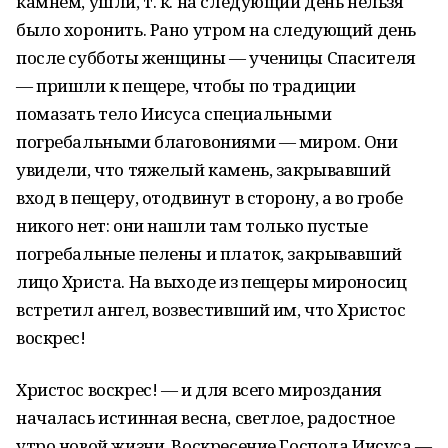
камнем, ушли, т. к. на следующий день нельзя
было хоронить. Рано утром на следующий день
после субботы женщины — ученицы Спасителя
— пришли к пещере, чтобы по традиции
помазать тело Иисуса специальными
погребальными благовониями — миром. Они
увидели, что тяжелый камень, закрывавший
вход в пещеру, отодвинут в сторону, а во гробе
никого нет: они нашли там только пустые
погребальные пелены и платок, закрывавший
лицо Христа. На выходе из пещеры мироносиц
встретил ангел, возвестивший им, что Христос
воскрес!
Христос воскрес! — и для всего мироздания
началась истинная весна, светлое, радостное
утро новой жизни. Воскресение Господа Иисуса —