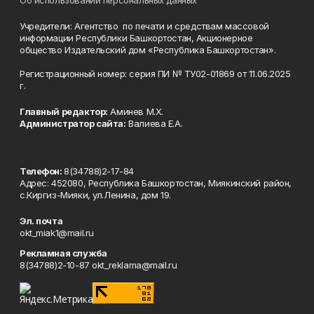
Об использовании персональных данных
Учредители: Агентство по печати и средствам массовой
информации Республики Башкортостан, Акционерное
общество Издательский дом «Республика Башкортостан».
Регистрационный номер: серия ПИ № ТУ02-01869 от 11.06.2025
г.
Главный редактор:
Аминев М.Х.
Администратор сайта:
Валиева Е.А.
Телефон:
8(34788)2-17-84
Адрес: 452080, Республика Башкортостан, Миякинский район,
с.Киргиз-Мияки, ул.Ленина, дом 19.
Эл. почта
okt_miak1@mail.ru
Рекламная служба
8(34788)2-10-87 okt_reklama@mail.ru