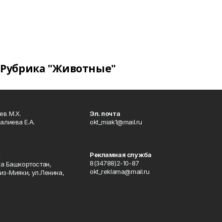
Рубрика "Животные"
в М.Х.
Эл. почта
алиева Е.А.
okt_miak1@mail.ru
Рекламная служба
4
8(34788)2-10-87
ка Башкортостан,
okt_reklama@mail.ru
из-Мияки, ул.Ленина,