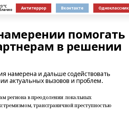
3 °С
Антитеррор
Вконтакте
Одноклассни
блачно
 намерении помогать
артнерам в решении
сия намерена и дальше содействовать
ии актуальных вызовов и проблем.
нам региона в преодолении локальных
 экстремизмом, трансграничной преступностью