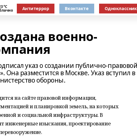
3 °С
Антитеррор
Вконтакте
Одноклассни
блачно
создана военно-
омпания
дписал указ о создании публично-правово
 Она разместится в Москве. Указ вступил в
инистерство обороны.
дится на сайте правовой информации,
ументацией и планировкой земель, на которых
оенной и социальной инфраструктуры. В
ят инженерные изыскания, проектирование
 перевооружение.