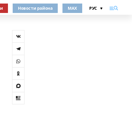
ки
Новости района
MAX
й