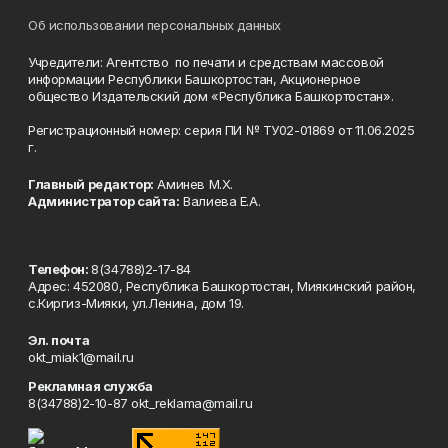
Об использовании персональных данных
Учредители: Агентство по печати и средствам массовой
информации Республики Башкортостан, Акционерное
общество Издательский дом «Республика Башкортостан».
Регистрационный номер: серия ПИ № ТУ02-01869 от 11.06.2025
г.
Главный редактор:
Аминев М.Х.
Администратор сайта:
Валиева Е.А.
Телефон:
8(34788)2-17-84
Адрес: 452080, Республика Башкортостан, Миякинский район,
с.Киргиз-Мияки, ул.Ленина, дом 19.
Эл. почта
okt_miak1@mail.ru
Рекламная служба
8(34788)2-10-87 okt_reklama@mail.ru