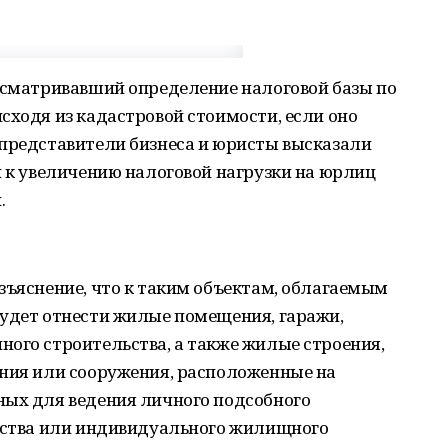
дусматривавший определение налоговой базы по
сходя из кадастровой стоимости, если оно
 представители бизнеса и юристы высказали
и к увеличению налоговой нагрузки на юрлиц
.
зъяснение, что к таким объектам, облагаемым
будет отнести жилые помещения, гаражи,
ого строительства, а также жилые строения,
ения или сооружения, расположенные на
ных для ведения личного подсобного
одства или индивидуального жилищного