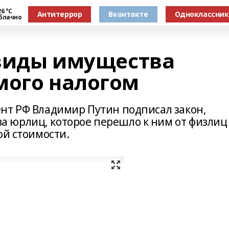
6 °С
Антитеррор
Вконтакте
Одноклассни
блачно
виды имущества
мого налогом
нт РФ Владимир Путин подписал закон,
 юрлиц, которое перешло к ним от физлиц
ой стоимости.