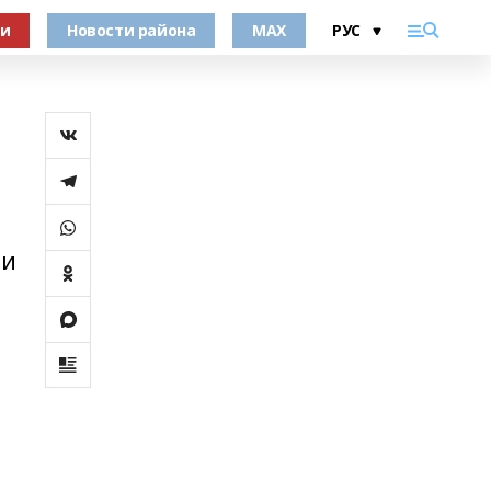
ки
Новости района
MAX
 и