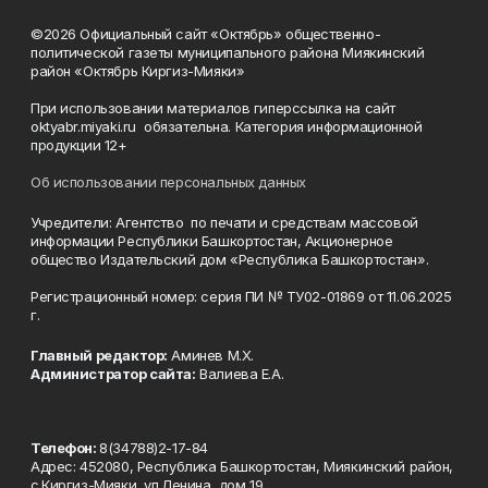
©2026 Официальный сайт «Октябрь» общественно-
политической газеты муниципального района Миякинский
район «Октябрь Киргиз-Мияки»
При использовании материалов гиперссылка на сайт
oktyabr.miyaki.ru обязательна. Категория информационной
продукции 12+
Об использовании персональных данных
Учредители: Агентство по печати и средствам массовой
информации Республики Башкортостан, Акционерное
общество Издательский дом «Республика Башкортостан».
Регистрационный номер: серия ПИ № ТУ02-01869 от 11.06.2025
г.
Главный редактор:
Аминев М.Х.
Администратор сайта:
Валиева Е.А.
Телефон:
8(34788)2-17-84
Адрес: 452080, Республика Башкортостан, Миякинский район,
с.Киргиз-Мияки, ул.Ленина, дом 19.