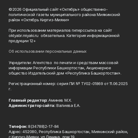
©2026 Официальный сайт «Октябрь» общественно-
политической газеты муниципального района Миякинский
район «Октябрь Киргиз-Мияки»
При использовании материалов гиперссылка на сайт
oktyabr.miyaki.ru обязательна. Категория информационной
продукции 12+
Об использовании персональных данных
Учредители: Агентство по печати и средствам массовой
информации Республики Башкортостан, Акционерное
общество Издательский дом «Республика Башкортостан».
Регистрационный номер: серия ПИ № ТУ02-01869 от 11.06.2025
г.
Главный редактор:
Аминев М.Х.
Администратор сайта:
Валиева Е.А.
Телефон:
8(34788)2-17-84
Адрес: 452080, Республика Башкортостан, Миякинский район,
с.Киргиз-Мияки, ул.Ленина, дом 19.