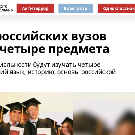
2 °С
Антитеррор
Вконтакте
Одноклассни
блачно
российских вузов
 четыре предмета
циальности будут изучать четыре
ий язык, историю, основы российской