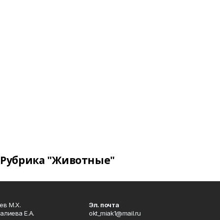
Рубрика "Животные"
в М.Х.
Эл. почта
алиева Е.А.
okt_miak1@mail.ru