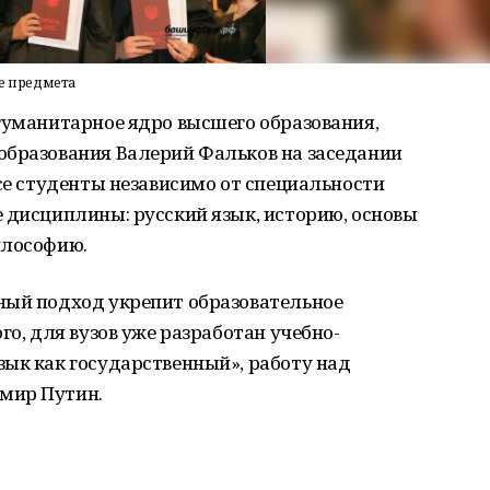
ре предмета
гуманитарное ядро высшего образования,
образования Валерий Фальков на заседании
все студенты независимо от специальности
 дисциплины: русский язык, историю, основы
илософию.
ный подход укрепит образовательное
го, для вузов уже разработан учебно-
ык как государственный», работу над
мир Путин.