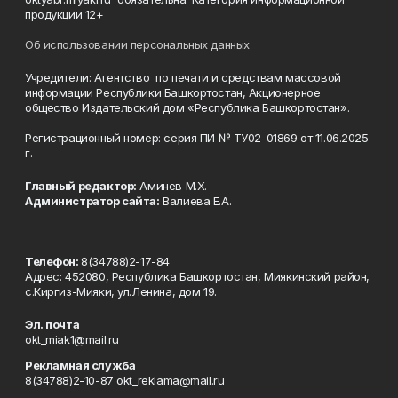
продукции 12+
Об использовании персональных данных
Учредители: Агентство по печати и средствам массовой
информации Республики Башкортостан, Акционерное
общество Издательский дом «Республика Башкортостан».
Регистрационный номер: серия ПИ № ТУ02-01869 от 11.06.2025
г.
Главный редактор:
Аминев М.Х.
Администратор сайта:
Валиева Е.А.
Телефон:
8(34788)2-17-84
Адрес: 452080, Республика Башкортостан, Миякинский район,
с.Киргиз-Мияки, ул.Ленина, дом 19.
Эл. почта
okt_miak1@mail.ru
Рекламная служба
8(34788)2-10-87 okt_reklama@mail.ru