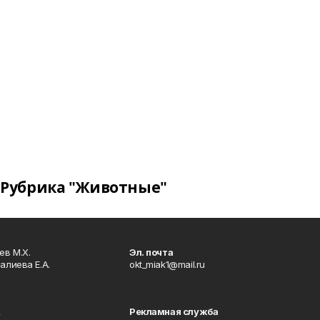
Рубрика "Животные"
в М.Х.
Эл. почта
алиева Е.А.
okt_miak1@mail.ru
Рекламная служба
4