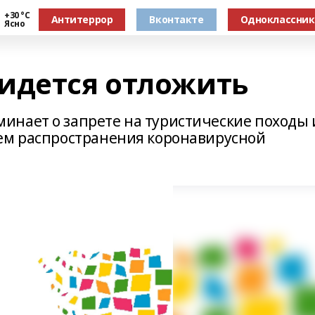
+30 °С
Антитеррор
Вконтакте
Одноклассни
Ясно
идется отложить
нает о запрете на туристические походы 
ием распространения коронавирусной