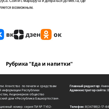
руса. Сойти с маршрута и добраться до места, где
вляется возможным.
Рубрика "Еда и напитки"
ли: Агентство по печати и средствам
Главный редактор:
Амине
й информации Республики
Администратор сайта:
В
стан, Акционерное общество
ский дом «Республика Башкортостан».
ционный номер: серия ПИ № ТУ02-
Телефон:
8(34788)2-17-8