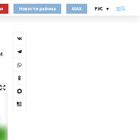
ки
Новости района
MAX
и