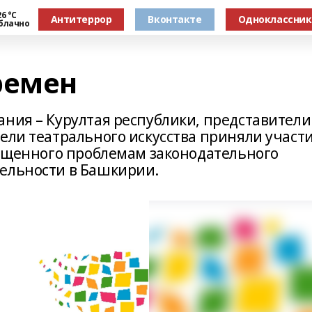
6 °С
Антитеррор
Вконтакте
Одноклассни
блачно
ремен
ания – Курултая республики, представители
ели театрального искусства приняли участ
священного проблемам законодательного
ельности в Башкирии.