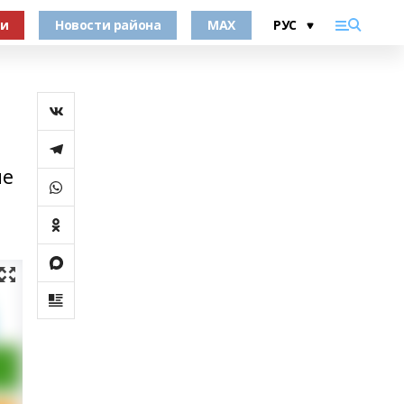
ки
Новости района
MAX
ие