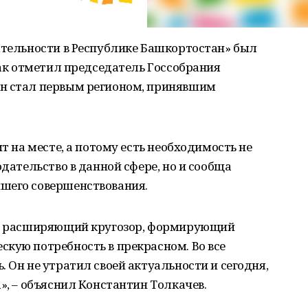
ятельности в Республике Башкортостан» был
как отметил председатель Госсобрания
ан стал первым регионом, принявшим
ит на месте, а потому есть необходимость не
одательство в данной сфере, но и сообща
шего совершенствования.
ва, расширяющий кругозор, формирующий
кую потребность в прекрасном. Во все
 Он не утратил своей актуальности и сегодня,
», – объяснил Константин Толкачев.