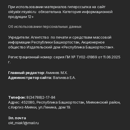
При использовании материалов гиперссылка на сайт
oktyabr.miyaki.ru обязательна. Категория информационной
продукции 12+
Об использовании персональных данных
Учредители: Агентство по печати и средствам массовой
информации Республики Башкортостан, Акционерное
общество Издательский дом «Республика Башкортостан».
Регистрационный номер: серия ПИ № ТУ02-01869 от 11.06.2025
г.
Главный редактор:
Аминев М.Х.
Администратор сайта:
Валиева Е.А.
Телефон:
8(34788)2-17-84
Адрес: 452080, Республика Башкортостан, Миякинский район,
с.Киргиз-Мияки, ул.Ленина, дом 19.
Эл. почта
okt_miak1@mail.ru