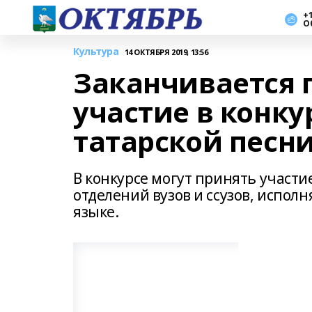
+1
О
Культура
14 ОКТЯБРЯ 2019, 13:56
Заканчивается 
участие в конк
татарской песн
В конкурсе могут принять участ
отделений вузов и ссузов, испо
языке.