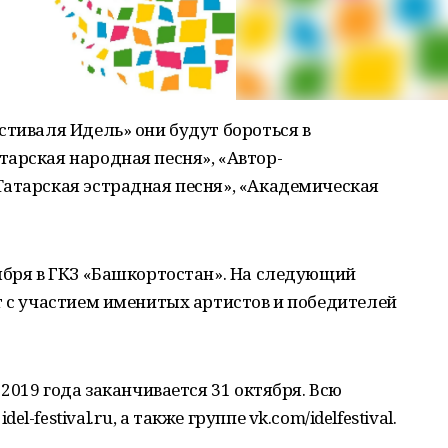
стиваля Идель» они будут бороться в
арская народная песня», «Автор-
Татарская эстрадная песня», «Академическая
ября в ГКЗ «Башкортостан». На следующий
т с участием именитых артистов и победителей
 2019 года заканчивается 31 октября. Всю
-festival.ru, а также группе vk.com/idelfestival.