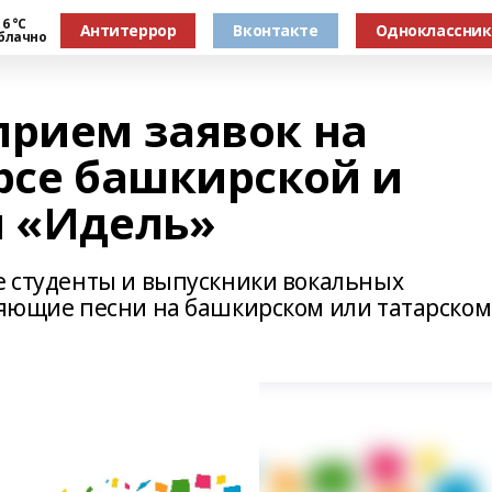
6 °С
Антитеррор
Вконтакте
Одноклассни
блачно
прием заявок на
урсе башкирской и
и «Идель»
ие студенты и выпускники вокальных
лняющие песни на башкирском или татарском