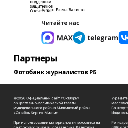
Автор:
Елена Валиева
Читайте нас
Партнеры
Фотобанк журналистов РБ
©2026 Официальный сайт «Октябрь»
Учредите
общественно-политической газеты
массово
муниципального района Миякинский район
Башкорто
«Октябрь Киргиз-Мияки»
Издатель
При использовании материалов гиперссылка на
Регистра
сайт oktyabr.miyaki.ru обязательна. Категория
01869 от 1