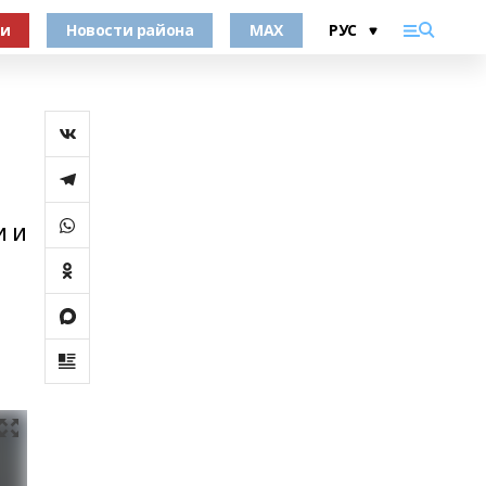
ки
Новости района
MAX
и и