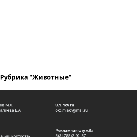
Рубрика "Животные"
в М.Х.
Эл. почта
алиева Е.А.
okt_miak1@mail.ru
Рекламная служба
4
8(34788)2-10-87
ка Башкортостан,