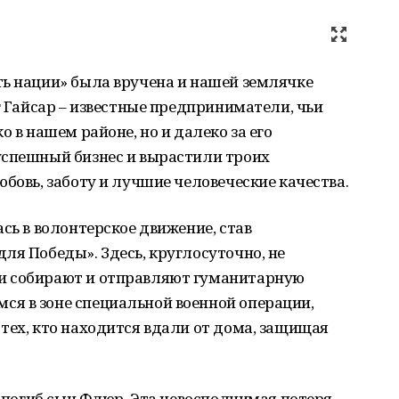
ть нации» была вручена и нашей землячке
г Гайсар – известные предприниматели, чьи
о в нашем районе, но и далеко за его
успешный бизнес и вырастили троих
бовь, заботу и лучшие человеческие качества.
сь в волонтерское движение, став
ля Победы». Здесь, круглосуточно, не
и собирают и отправляют гуманитарную
я в зоне специальной военной операции,
тех, кто находится вдали от дома, защищая
О погиб сын Флюр. Эта невосполнимая потеря