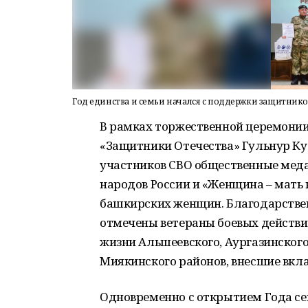
Год единства и семьи начался с поддержки защитнико
В рамках торжественной церемони
«Защитники Отечества» Гульнур К
участников СВО общественные мед
народов России и «Женщина – мать
башкирских женщин. Благодарств
отмечены ветераны боевых действи
жизни Альшеевского, Аургазинского
Миякинского районов, внесшие вкла
Одновременно с открытием Года сем