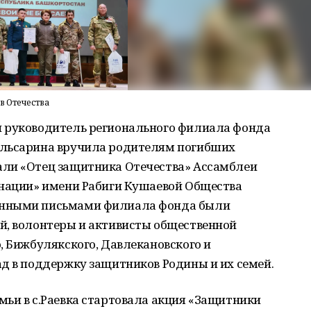
в Отечества
и руководитель регионального филиала фонда
ульсарина вручила родителям погибших
али «Отец защитника Отечества» Ассамблеи
 нации» имени Рабиги Кушаевой Общества
енными письмами филиала фонда были
й, волонтеры и активисты общественной
, Бижбулякского, Давлекановского и
д в поддержку защитников Родины и их семей.
ьи в с.Раевка стартовала акция «Защитники