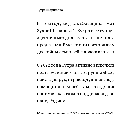
Зухра Шарипова.
В этом году медаль «Женщина – ма
Зухре Шариповой. Зухра и ее супру
«цветочные» дела славятся не тольк
пределами. Вместе они построили 
достойных сыновей, вложив в них лю
С 2022 года Зухра активно включила
неотъемлемой частью группы «Все д
покладая рук, неравнодушные люд
помощь нашим ребятам, находящимс
понимая, как важна поддержка для 
нашу Родину.
К сожалению, в 2024 году в зоне СВ