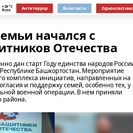
+26 °С
Антитеррор
Вконтакте
Одноклассни
Ясно
семьи начался с
итников Отечества
но дан старт Году единства народов Росси
 Республике Башкортостан. Мероприятие
ого комплекса инициатив, направленных на
ласия и поддержку семей, особенно тех, у
льной военной операции. В нем приняли
о района.