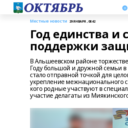
Местные новости
29 ЯНВАРЯ , 08:42
Год единства и 
поддержки защ
В Альшеевском районе торжествен
Году большой и дружной семьи в
стало отправной точкой для цел
укрепление межнационального сог
кого родные участвуют в специа
участие делагаты из Миякинског