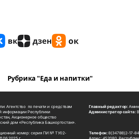
Рубрика "Еда и напитки"
ли: Агентство по печати и средствам
Главный редактор:
Амине
й информации Республики
Администратор сайта:
В
стан, Акционерное общество
ский дом «Республика Башкортостан».
ционный номер: серия ПИ № ТУ02-
Телефон:
8(34788)2-17-8
1.06.2025 г.
Адрес: 452080, Республи