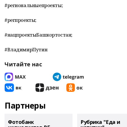
#региональныепроекты;
#регпроекты;
#нацпроектыБашкортостан;
#ВладимирПутин
Читайте нас
Партнеры
Фотобанк
Рубрика "Еда и