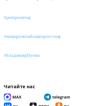
#регпроекты
;
#нацпроектыБашкортостан
;
#ВладимирПутин
Читайте нас