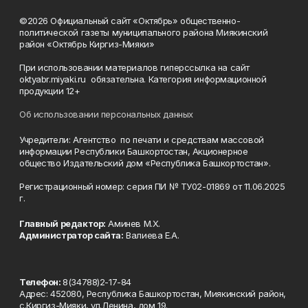
©2026 Официальный сайт «Октябрь» общественно-
политической газеты муниципального района Миякинский
район «Октябрь Киргиз-Мияки»
При использовании материалов гиперссылка на сайт
oktyabr.miyaki.ru обязательна. Категория информационной
продукции 12+
Об использовании персональных данных
Учредители: Агентство по печати и средствам массовой
информации Республики Башкортостан, Акционерное
общество Издательский дом «Республика Башкортостан».
Регистрационный номер: серия ПИ № ТУ02-01869 от 11.06.2025
г.
Главный редактор:
Аминев М.Х.
Администратор сайта:
Валиева Е.А.
Телефон:
8(34788)2-17-84
Адрес: 452080, Республика Башкортостан, Миякинский район,
с.Киргиз-Мияки, ул.Ленина, дом 19.