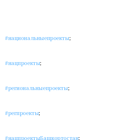
#национальныепроекты
;
#нацпроекты
;
#региональныепроекты
;
#регпроекты
;
#нацпроектыБашкортостан
;