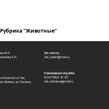
Рубрика "Животные"
в М.Х.
Эл. почта
алиева Е.А.
okt_miak1@mail.ru
Рекламная служба
4
8(34788)2-10-87
ка Башкортостан,
okt_reklama@mail.ru
из-Мияки, ул.Ленина,