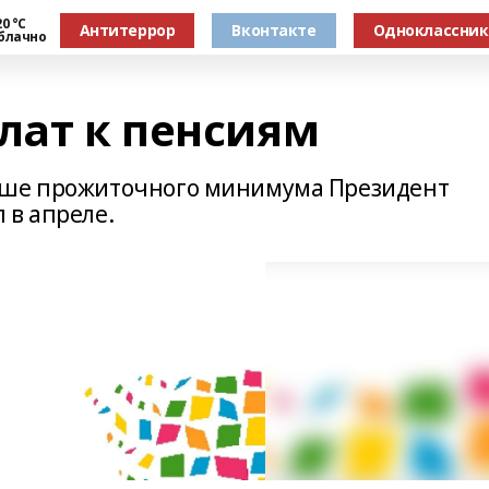
0 °С
Антитеррор
Вконтакте
Одноклассни
блачно
лат к пенсиям
ыше прожиточного минимума Президент
 в апреле.