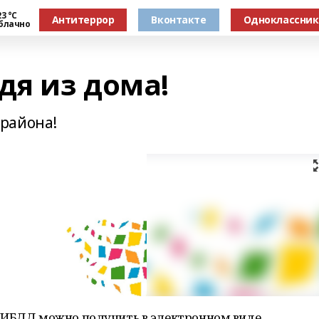
3 °С
Антитеррор
Вконтакте
Одноклассни
блачно
дя из дома!
района!
ГИБДД можно получить в электронном виде