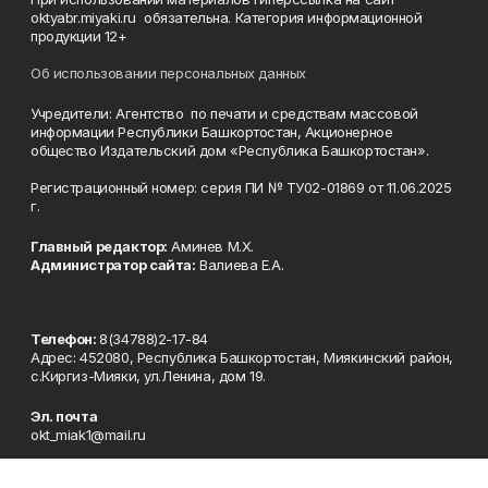
oktyabr.miyaki.ru обязательна. Категория информационной
продукции 12+
Об использовании персональных данных
Учредители: Агентство по печати и средствам массовой
информации Республики Башкортостан, Акционерное
общество Издательский дом «Республика Башкортостан».
Регистрационный номер: серия ПИ № ТУ02-01869 от 11.06.2025
г.
Главный редактор:
Аминев М.Х.
Администратор сайта:
Валиева Е.А.
Телефон:
8(34788)2-17-84
Адрес: 452080, Республика Башкортостан, Миякинский район,
с.Киргиз-Мияки, ул.Ленина, дом 19.
Эл. почта
okt_miak1@mail.ru
Рекламная служба
8(34788)2-10-87 okt_reklama@mail.ru