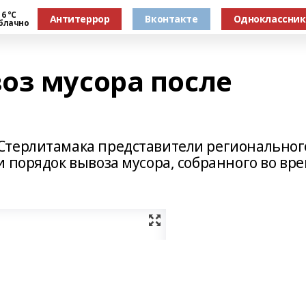
6 °С
Антитеррор
Вконтакте
Одноклассни
блачно
оз мусора после
Стерлитамака представители региональног
 порядок вывоза мусора, собранного во вр