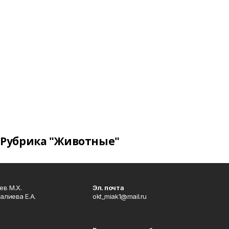
Рубрика "Животные"
в М.Х.
Эл. почта
алиева Е.А.
okt_miak1@mail.ru