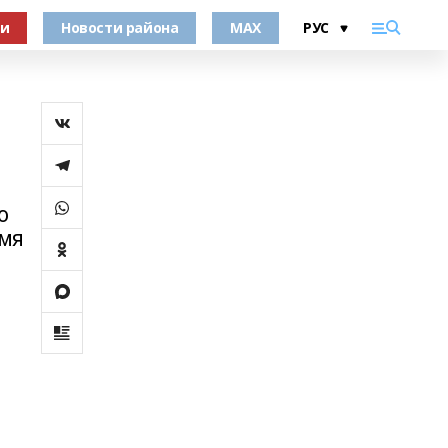
ки
Новости района
MAX
о
емя