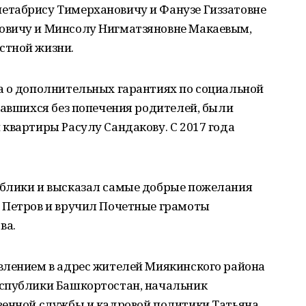
етабрису Тимерхановичу и Фанузе Гиззатовне
овичу и Минсолу Нигматзяновне Макаевым,
стной жизни.
а о дополнительных гарантиях по социальной
тавшихся без попечения родителей, были
квартиры Расулу Сандакову. С 2017 года
блики и высказал самые добрые пожелания
 Петров и вручил Почетные грамоты
ва.
влением в адрес жителей Миякинского района
еспублики Башкортостан, начальник
венной службы и кадровой политики Татьяна