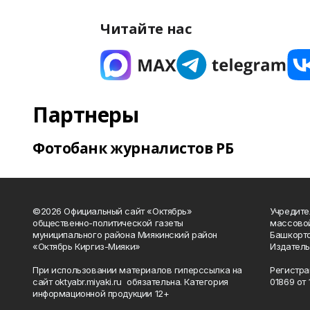
Читайте нас
Партнеры
Фотобанк журналистов РБ
©2026 Официальный сайт «Октябрь»
Учредите
общественно-политической газеты
массово
муниципального района Миякинский район
Башкорто
«Октябрь Киргиз-Мияки»
Издатель
При использовании материалов гиперссылка на
Регистра
сайт oktyabr.miyaki.ru обязательна. Категория
01869 от 1
информационной продукции 12+