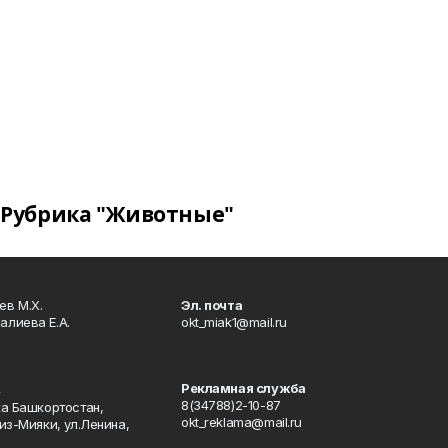
Рубрика "Животные"
в М.Х.
Эл. почта
алиева Е.А.
okt_miak1@mail.ru
Рекламная служба
4
8(34788)2-10-87
ка Башкортостан,
okt_reklama@mail.ru
из-Мияки, ул.Ленина,