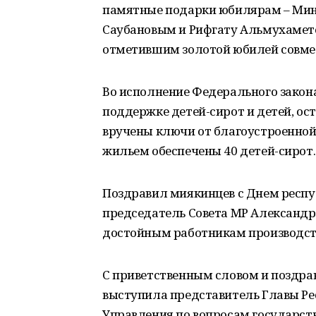
памятные подарки юбилярам – Мин
Саубановым и Рифгату Альмухамет
отметившим золотой юбилей совме
Во исполнение Федерального закон
поддержке детей-сирот и детей, ос
вручены ключи от благоустроенной 
жильем обеспечены 40 детей-сирот.
Поздравил миякинцев с Днем респу
председатель Совета МР Александр
достойным работникам производст
С приветственным словом и поздра
выступила представитель Главы Р
Управления по вопросам государст