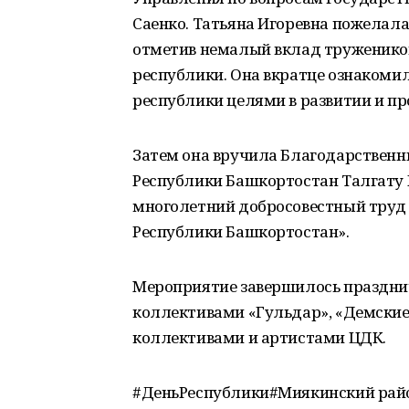
Саенко. Татьяна Игоревна пожелала
отметив немалый вклад тружеников
республики. Она вкратце ознакоми
республики целями в развитии и п
Затем она вручила Благодарствен
Республики Башкортостан Талгату 
многолетний добросовестный труд 
Республики Башкортостан».
Мероприятие завершилось праздн
коллективами «Гульдар», «Демские
коллективами и артистами ЦДК.
#ДеньРеспублики#Миякинский рай