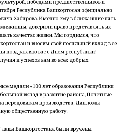
культурой, победами предшественников и
нтября Республика Башкортосан официально
овича Хабирова. Именно ему в ближайшие пять
 миякинцы, доверили право представлять их
шать качество жизни. Мы гордимся, что
ортостан и вносим свой посильный вклад в ее
уши поздравляю вас с Днем республики!
олучия и успехов вам во всех добрых
ные медали «100 лет образования Республики
большой вклад в развитие района, Почетные
ма передовикам производства, Дипломы
вную общественную работу.
 Главы Башкортостана были вручены