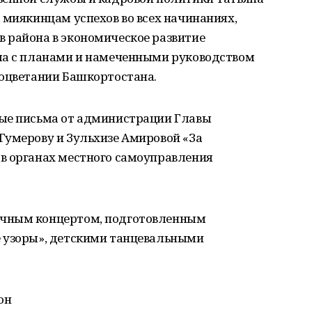
 миякинцам успехов во всех начинаниях,
 района в экономическое развитие
ла с планами и намеченными руководством
роцветании Башкортостана.
ные письма от администрации Главы
Гумерову и Зульхизе Амировой «За
в органах местного самоуправления
ичным концертом, подготовленным
 узоры», детскими танцевальными
он