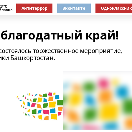
3 °С
Антитеррор
Вконтакте
Одноклассни
блачно
 благодатный край!
состоялось торжественное мероприятие,
ики Башкортостан.