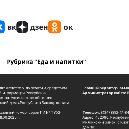
Рубрика "Еда и напитки"
ли: Агентство по печати и средствам
Главный редактор:
Амине
й информации Республики
Администратор сайта:
В
стан, Акционерное общество
ский дом «Республика Башкортостан».
ционный номер: серия ПИ № ТУ02-
Телефон:
8(34788)2-17-8
1.06.2025 г.
Адрес: 452080, Республи
Миякинский район, с.Кирг
дом 19.