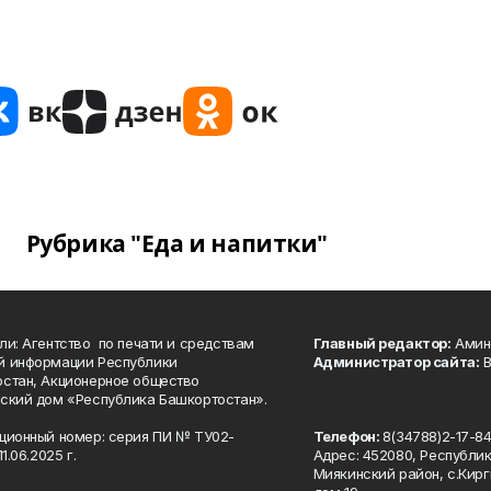
Рубрика "Еда и напитки"
ли: Агентство по печати и средствам
Главный редактор:
Амине
й информации Республики
Администратор сайта:
В
стан, Акционерное общество
ский дом «Республика Башкортостан».
ционный номер: серия ПИ № ТУ02-
Телефон:
8(34788)2-17-8
1.06.2025 г.
Адрес: 452080, Республи
Миякинский район, с.Кирг