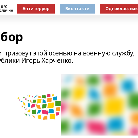
6 °С
Антитеррор
Вконтакте
Одноклассни
блачно
сбор
 призовут этой осенью на военную службу,
блики Игорь Харченко.