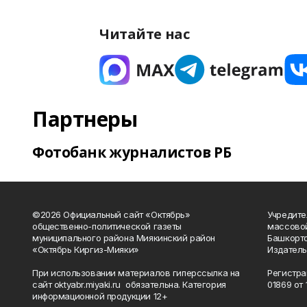
Читайте нас
Партнеры
Фотобанк журналистов РБ
©2026 Официальный сайт «Октябрь»
Учредите
общественно-политической газеты
массово
муниципального района Миякинский район
Башкорто
«Октябрь Киргиз-Мияки»
Издатель
При использовании материалов гиперссылка на
Регистра
сайт oktyabr.miyaki.ru обязательна. Категория
01869 от 1
информационной продукции 12+