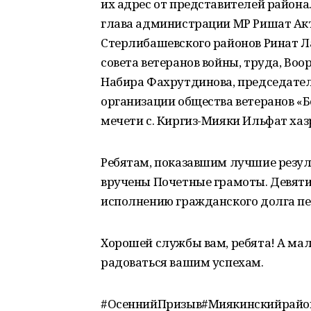
их адрес от представителей район
глава администрации МР Ришат Акт
Стерлибашевского районов Ринат Л
совета ветеранов войны, труда, Во
Набира Фахрутдинова, председате
организации общества ветеранов «Б
мечети с. Киргиз-Мияки Ильфат хаз
Ребятам, показавшим лучшие резул
вручены Почетные грамоты. Девяти
исполнению гражданского долга пе
Хорошей службы вам, ребята! А мал
радоваться вашим успехам.
#ОсеннийПризыв#Миякинскийрайо