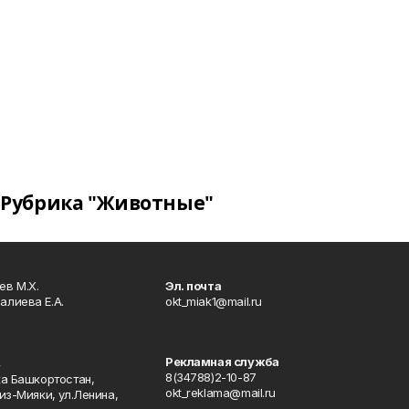
Рубрика "Животные"
в М.Х.
Эл. почта
алиева Е.А.
okt_miak1@mail.ru
Рекламная служба
4
8(34788)2-10-87
ка Башкортостан,
okt_reklama@mail.ru
из-Мияки, ул.Ленина,