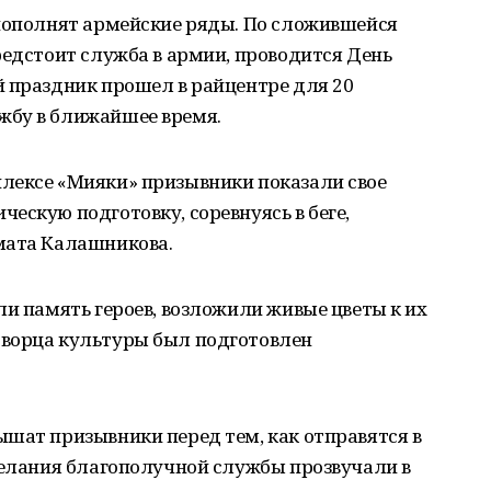
 пополнят армейские ряды. По сложившейся
редстоит служба в армии, проводится День
й праздник прошел в райцентре для 20
жбу в ближайшее время.
лексе «Мияки» призывники показали свое
ескую подготовку, соревнуясь в беге,
мата Калашникова.
ли память героев, возложили живые цветы к их
дворца культуры был подготовлен
шат призывники перед тем, как отправятся в
желания благополучной службы прозвучали в