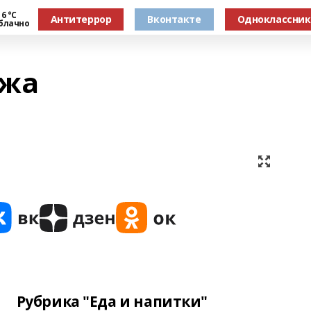
6 °С
Антитеррор
Вконтакте
Одноклассни
блачно
ажа
Рубрика "Еда и напитки"