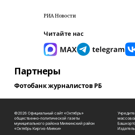
РИА Новости
Читайте нас
Партнеры
Фотобанк журналистов РБ
©2026 Официальный сайт «Октябрь»
Учредите
общественно-политической газеты
массово
муниципального района Миякинский район
Башкорто
«Октябрь Киргиз-Мияки»
Издатель