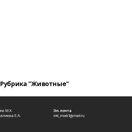
Рубрика "Животные"
в М.Х.
Эл. почта
алиева Е.А.
okt_miak1@mail.ru