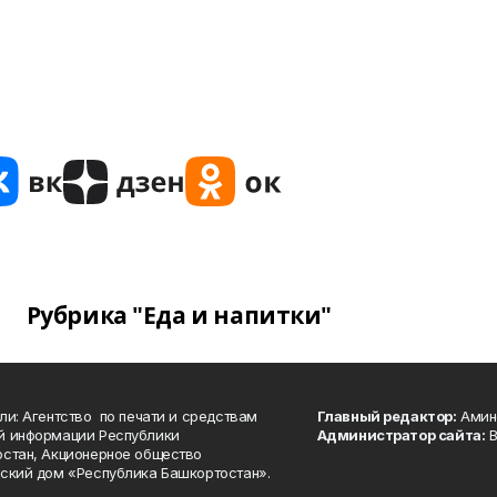
Рубрика "Еда и напитки"
ли: Агентство по печати и средствам
Главный редактор:
Амине
й информации Республики
Администратор сайта:
В
стан, Акционерное общество
ский дом «Республика Башкортостан».