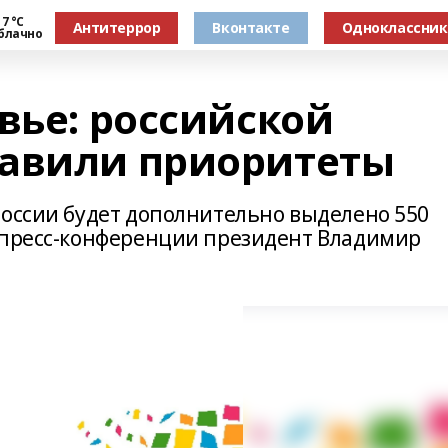
7 °С
Антитеррор
Вконтакте
Одноклассни
блачно
вье: российской
тавили приоритеты
России будет дополнительно выделено 550
 пресс-конференции президент Владимир