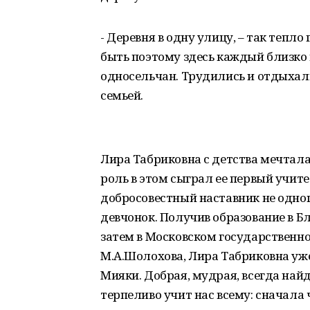
- Деревня в одну улицу, – так тепло
быть поэтому здесь каждый близко 
односельчан. Трудились и отдыхал
семьей.
Лира Табриковна с детства мечтала
роль в этом сыграл ее первый учит
добросовестный наставник не одно
девчонок. Получив образование в 
затем в Московском государственн
М.А.Шолохова, Лира Табриковна уже 
Мияки. Добрая, мудрая, всегда най
терпеливо учит нас всему: сначала 