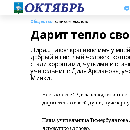
Общество
30 ЯНВАРЯ 2020, 10:48
Дарит тепло св
Лира… Такое красивое имя у мое
добрый и светлый человек, котор
стали хорошими, чуткими и отзы
учительнице Диля Арсланова, уч
Мияки.
Нас в классе 27, и за каждого из на
дарит тепло своей души, лучезарну
Наша учительница Тимербулатова 
деревушке Сатаево.