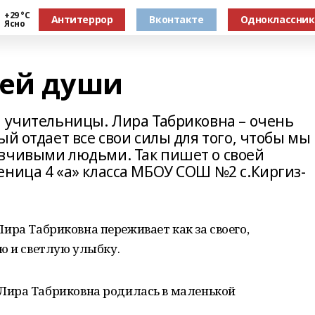
+29 °С
Антитеррор
Вконтакте
Одноклассни
Ясно
оей души
й учительницы. Лира Табриковна – очень
ый отдает все свои силы для того, чтобы мы
вчивыми людьми. Так пишет о своей
еница 4 «а» класса МБОУ СОШ №2 с.Киргиз-
с Лира Табриковна переживает как за своего,
ю и светлую улыбку.
Лира Табриковна родилась в маленькой