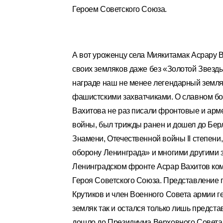
Героем Советского Союза.
А вот уроженцу села Миякитамак Асрару В
своих земляков даже без «Золотой Звезды
награде наш не менее легендарный земля
фашистскими захватчиками. О славном бо
Вахитова не раз писали фронтовые и арме
войны, был трижды ранен и дошел до Бер
Знамени, Отечественной войны II степени,
оборону Ленинграда» и многими другими з
Ленинградском фронте Асрар Вахитов ком
Героя Советского Союза. Представление
Крутиков и член Военного Совета армии 
земляк так и остался только лишь предст
дошло до Президиума Верховного Совета 