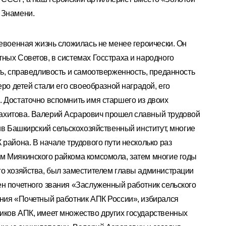
 Знамени.
левоенная жизнь сложилась не менее героически. Он
ных Советов, в системах Госстраха и народного
ть, справедливость и самоотверженность, преданность
еро детей стали его своеобразной наградой, его
 Достаточно вспомнить имя старшего из двоих
ахитова. Валерий Асрарович прошел славный трудовой
чив Башкирский сельскохозяйственный институт, многие
района. В начале трудового пути несколько раз
м Миякинского райкома комсомола, затем многие годы
го хозяйства, был заместителем главы администрации
ен почетного звания «Заслуженный работник сельского
ания «Почетный работник АПК России», избирался
иков АПК, имеет множество других государственных