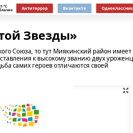
1 °С
Антитеррор
Вконтакте
Одноклассни
блачно
отой Звезды»
ского Союза, то тут Миякинский район имеет
дставления к высокому званию двух урожен
ьба самих героев отличаются своей