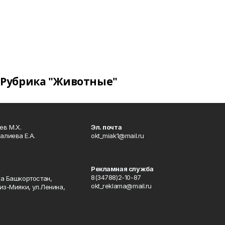
Рубрика "Животные"
в М.Х.
Эл. почта
алиева Е.А.
okt_miak1@mail.ru
Рекламная служба
4
8(34788)2-10-87
ка Башкортостан,
okt_reklama@mail.ru
из-Мияки, ул.Ленина,