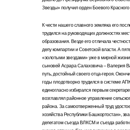
Звезды» получил орден Боевого Красного
К чести нашего славного земляка его пос
трудился на руководящих должностях мест
образования. Везде его отличала честнос
делу компартии и Советской власти. А пят
«золотыми звездами» уже в мирной жизни.
сыновей Асрара Салаховича – Валерия В
путь, достойный своего отца-героя. Окон
годы плодотворно трудился в системе АПК 
единогласно избирался первым секретаре
возглавлял районное управление сельско
района. За самоотверженный труд удосто
хозяйства Республики Башкортостан», зв
делегатом съезда ВЛКСМ и съезда работн