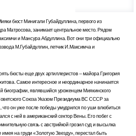
Мияки бюст Минигали Губайдуллина, первого из
ра Матросова, занимает центральное место. Рядом
ксимчи и Мансура Абдуллина. Вот они три официально
взвода М.Губайдуллин, летчик И.Максимча и
оять бюсты еще двух артиллеристов – майора Григория
хитова. Самое интересное и неординарное начинается
ой биографии, являвшийся уроженцем Миякинского
Советского Союза Указом Президиума ВС СССР за
, что он уже после победы умудрился по уши влюбиться
ался с ней в американский сектор Вены. Его побег с
омнительную связь с австрийкой грозил суд и высылка
е имея на груди «Золотую Звезду», перестал быть