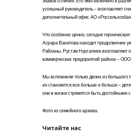
знаков отличия. Его имя включено в разл
успешный руководитель – возглавляет сч
дополнительный офис АО «Россельхозбан
Что особенно ценно, сегодня героическа
Асрара Вахитова находит продолжение уже
Райханы, Рустэм Нургалеев возглавляет 
коммерческих предприятий района – ООО
Мы вспомнили только двоих из большого п
их становится все больше и больше – дете
они в жизни стремятся быть достойными св
Фото из семейного архива.
Читайте нас