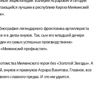
ичные энциклопедии. Валерий Асрарович и сегодня
итающийся лучшим в республике Киргиз-Миякинский
к».
я биография легендарного фронтовика-артиллериста
 и в делах внуков. Так, сын его младшей дочери
один из самых успешных производственно-
 «Миякинский профнастил».
отомства Миякинского героя без «Золотой Звезды». А
й, внуков и правнуков Асрара Вахитова. Главное, все
оего славного предка. И это им удается.