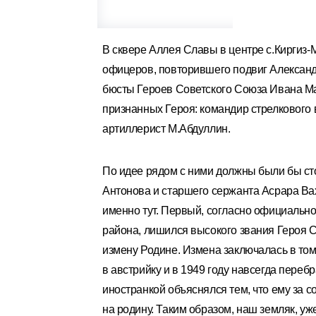
В сквере Аллея Славы в центре с.Киргиз-
офицеров, повторившего подвиг Александ
бюсты Героев Советского Союза Ивана Ма
признанных Героя: командир стрелкового 
артиллерист М.Абдуллин.
По идее рядом с ними должны были бы ст
Антонова и старшего сержанта Асрара Ва
именно тут. Первый, согласно официальн
района, лишился высокого звания Героя 
измену Родине. Измена заключалась в том
в австрийку и в 1949 году навсегда перебр
иностранкой объяснялся тем, что ему за с
на родину. Таким образом, наш земляк, уж