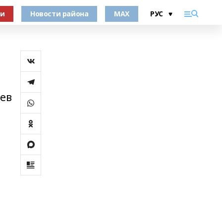
ки
Новости района
MAX
цев