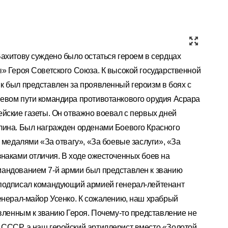
ахитову суждено было остаться героем в сердцах
» Героя Советского Союза. К высокой государственной
к был представлен за проявленный героизм в боях с
евом пути командира противотанкового орудия Асрара
йские газеты. Он отважно воевал с первых дней
лина. Был награжден орденами Боевого Красного
 медалями «За отвагу», «За боевые заслуги», «За
наками отличия. В ходе ожесточенных боев на
андованием 7-й армии был представлен к званию
 подписал командующий армией генерал-лейтенант
генерал-майор Усенко. К сожалению, наш храбрый
авленным к званию Героя. Почему-то представление не
СССР, а наш геройский артиллерист вместо «Золотой