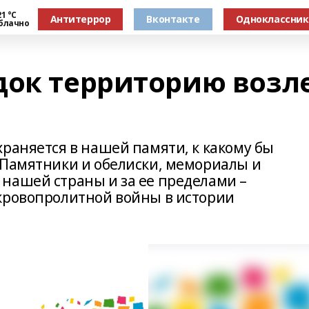
1 °С
Антитеррор
Вконтакте
Одноклассни
блачно
док территорию возл
раняется в нашей памяти, к какому бы
 Памятники и обелиски, мемориалы и
нашей страны и за ее пределами –
кровопролитной войны в истории