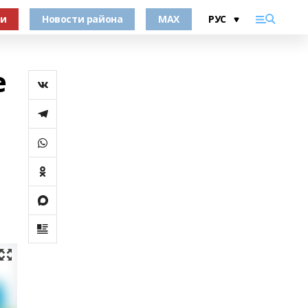
ки
Новости района
MAX
е