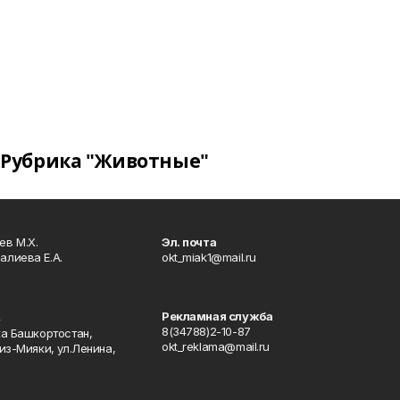
Рубрика "Животные"
в М.Х.
Эл. почта
алиева Е.А.
okt_miak1@mail.ru
Рекламная служба
4
8(34788)2-10-87
ка Башкортостан,
okt_reklama@mail.ru
из-Мияки, ул.Ленина,