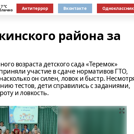
7 °С
Антитеррор
Вконтакте
Одноклассни
блачно
инского района за
ого возраста детского сада «Теремок»
приняли участие в сдаче нормативов ГТО,
насколько он силен, ловок и быстр. Несмотр
нию тестов, дети справились с заданиями,
роту и ловкость.