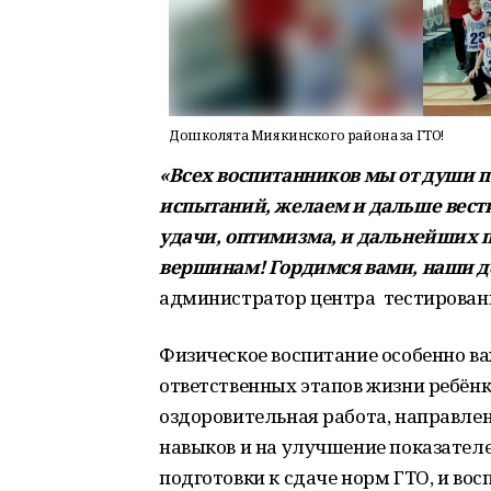
Дошколята Миякинского района за ГТО!
«Всех воспитанников мы от души
испытаний, желаем и дальше вести
удачи, оптимизма, и дальнейших п
вершинам! Гордимся вами, наши д
администратор центра тестирован
Физическое воспитание особенно ва
ответственных этапов жизни ребёнк
оздоровительная работа, направле
навыков и на улучшение показателе
подготовки к сдаче норм ГТО, и во