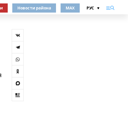
ки
Новости района
MAX
я