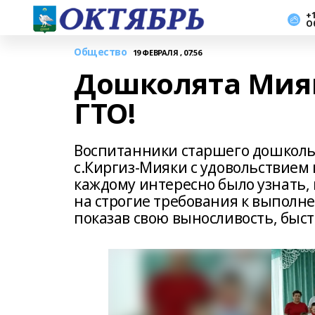
+1
О
Общество
19 ФЕВРАЛЯ , 07:56
Дошколята Мияк
ГТО!
Воспитанники старшего дошкольн
с.Киргиз-Мияки с удовольствием 
каждому интересно было узнать, 
на строгие требования к выполне
показав свою выносливость, быст