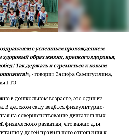
 поздравляем с успешным прохождением
 здоровый образ жизни, крепкого здоровья,
обед! Так держать и стремиться к новым
ошколята!»,
- говорит Залифа Самигуллина,
ия ГТО.
жно в дошкольном возрасте, это один из
а. В детском саду ведётся физкультурно-
нная на совершенствование двигательных
й физического развития, что важно для
спитания у детей правильного отношения к