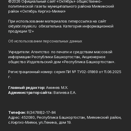
©2026 Официальный сайт «Октябрь» общественно-
политической газеты муниципального района Миякинский
район «Октябрь Киргиз-Мияки»
При использовании материалов гиперссылка на сайт
oktyabr.miyaki.ru обязательна. Категория информационной
продукции 12+
Об использовании персональных данных
Учредители: Агентство по печати и средствам массовой
информации Республики Башкортостан, Акционерное
общество Издательский дом «Республика Башкортостан».
Регистрационный номер: серия ПИ № ТУ02-01869 от 11.06.2025
г.
Главный редактор:
Аминев М.Х.
Администратор сайта:
Валиева Е.А.
Телефон:
8(34788)2-17-84
Адрес: 452080, Республика Башкортостан, Миякинский район,
с.Киргиз-Мияки, ул.Ленина, дом 19.