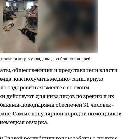
 провели встречу владельцев собак-поводырей
аты, общественники и представители власти
томца, как получить медико-санитарную
но оздоровиться вместе с со своим
и действуют для инвалидов по зрению и их
обаками-поводырями обеспечен 31 человек -
стране. Самые популярной породой помощников
немецкая овчарка.
ен Главой республики годом заботы о людях с