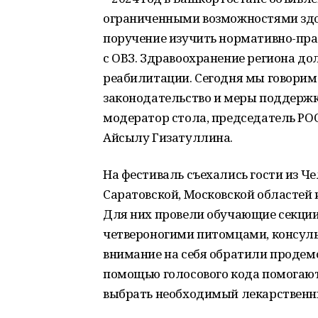
ограниченными возможностями здо
поручение изучить нормативно-прав
с ОВЗ. Здравоохранение региона до
реабилитации. Сегодня мы говорим
законодательство и меры поддержки
модератор стола, председатель Р
Айсылу Гизатуллина.
На фестиваль съехались гости из Ч
Саратовской, Московской областей
Для них провели обучающие секции
четвероногими питомцами, консуль
внимание на себя обратили проде
помощью голосового кода помогают
выбрать необходимый лекарственн