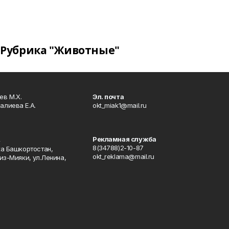
Рубрика "Животные"
в М.Х.
Эл. почта
алиева Е.А.
okt_miak1@mail.ru
Рекламная служба
4
8(34788)2-10-87
ка Башкортостан,
okt_reklama@mail.ru
из-Мияки, ул.Ленина,