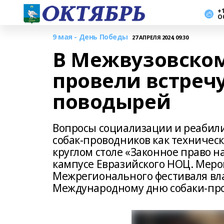
+1
О
9 мая - День Победы
27 АПРЕЛЯ 2024, 09:30
В Межвузовско
провели встречу
поводырей
Вопросы социализации и реабил
собак-проводников как техничес
круглом столе «Законное право н
кампусе Евразийского НОЦ. Меро
Межрегионального фестиваля вл
Международному дню собаки-пр