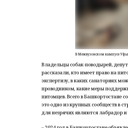
В Межвузовском кампусе Уфы
Владельцы собак-поводырей, депут
рассказали, кто имеет право на пи
экспертизу, в каких санаториях мож
проводником, какие меры поддержк
питомцев. Всего в Башкортостане с
это одно из крупных сообществ в 
для незрячих являются лабрадор и 
– 2024 год в Башкортостане объявл