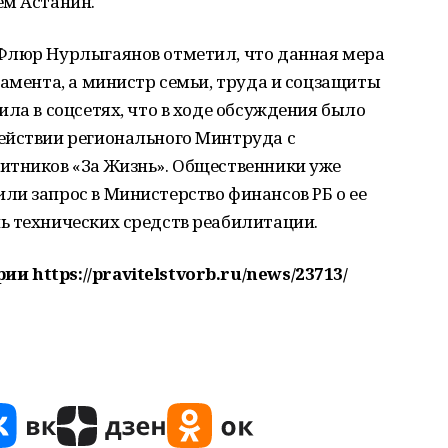
ем Астанин.
Флюр Нурлыгаянов отметил, что данная мера
ламента, а министр семьи, труда и соцзащиты
ила в соцсетях, что в ходе обсуждения было
ействии регионального Минтруда с
итников «За Жизнь». Общественники уже
и запрос в Министерство финансов РБ о ее
ь технических средств реабилитации.
 https://pravitelstvorb.ru/news/23713/