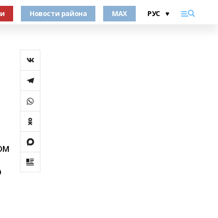
ки
Новости района
MAX
ом
о