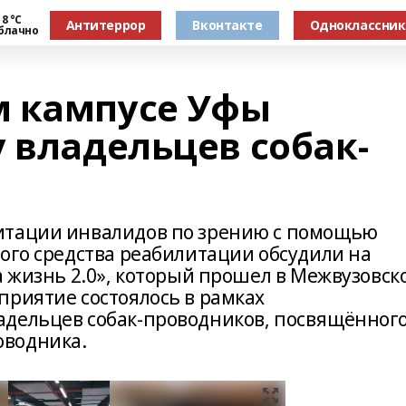
8 °С
Антитеррор
Вконтакте
Одноклассни
блачно
м кампусе Уфы
 владельцев собак-
итации инвалидов по зрению с помощью
кого средства реабилитации обсудили на
а жизнь 2.0», который прошел в Межвузовск
приятие состоялось в рамках
адельцев собак-проводников, посвящённог
оводника.