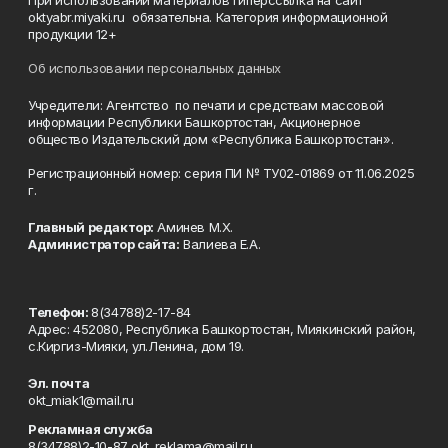
При использовании материалов гиперссылка на сайт
oktyabr.miyaki.ru обязательна. Категория информационной
продукции 12+
Об использовании персональных данных
Учредители: Агентство по печати и средствам массовой
информации Республики Башкортостан, Акционерное
общество Издательский дом «Республика Башкортостан».
Регистрационный номер: серия ПИ № ТУ02-01869 от 11.06.2025
г.
Главный редактор:
Аминев М.Х.
Администратор сайта:
Валиева Е.А.
Телефон:
8(34788)2-17-84
Адрес: 452080, Республика Башкортостан, Миякинский район,
с.Киргиз-Мияки, ул.Ленина, дом 19.
Эл. почта
okt_miak1@mail.ru
Рекламная служба
8(34788)2-10-87 okt_reklama@mail.ru