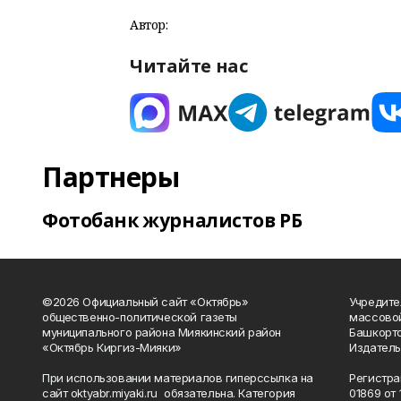
Автор:
Читайте нас
Партнеры
Фотобанк журналистов РБ
©2026 Официальный сайт «Октябрь»
Учредите
общественно-политической газеты
массово
муниципального района Миякинский район
Башкорто
«Октябрь Киргиз-Мияки»
Издатель
При использовании материалов гиперссылка на
Регистра
сайт oktyabr.miyaki.ru обязательна. Категория
01869 от 1