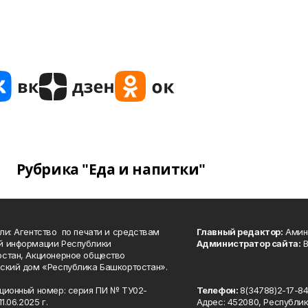
Рубрика "Еда и напитки"
ли: Агентство по печати и средствам
Главный редактор:
Амине
й информации Республики
Администратор сайта:
В
стан, Акционерное общество
ский дом «Республика Башкортостан».
ционный номер: серия ПИ № ТУ02-
Телефон:
8(34788)2-17-8
1.06.2025 г.
Адрес: 452080, Республи