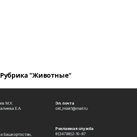
Рубрика "Животные"
в М.Х.
Эл. почта
алиева Е.А.
okt_miak1@mail.ru
Рекламная служба
4
8(34788)2-10-87
ка Башкортостан,