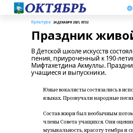
Культура
24 ДЕКАБРЯ 2021, 07:32
Праздник живо
В Детской школе искусств состоял
пения, приуроченный к 190-лети
Мифтахетдина Акмуллы. Праздни
учащиеся и выпускники.
Юные вокалисты состязались в исп
языках. Прозвучали народные песн
Состав жюри был необычным потому
члены Совета учащихся. Они оценив
музыкальность, красоту тембра и с