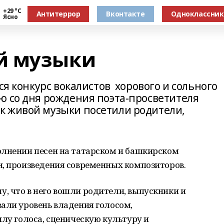
+29 °С
Антитеррор
Вконтакте
Одноклассни
Ясно
й музыки
ся конкурс вокалистов хорового и сольного
ю со дня рождения поэта-просветителя
к живой музыки посетили родители,
олнении песен на татарском и башкирском
и, произведения современных композиторов.
, что в него вошли родители, выпускники и
али уровень владения голосом,
илу голоса, сценическую культуру и