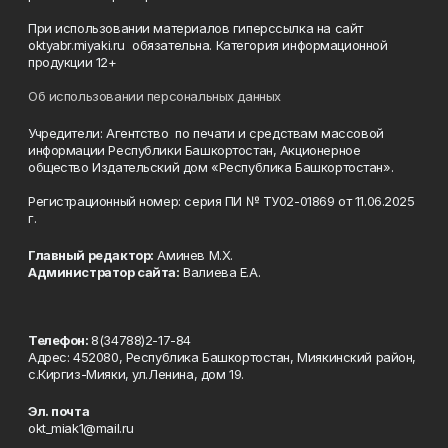
При использовании материалов гиперссылка на сайт
oktyabr.miyaki.ru обязательна. Категория информационной
продукции 12+
Об использовании персональных данных
Учредители: Агентство по печати и средствам массовой
информации Республики Башкортостан, Акционерное
общество Издательский дом «Республика Башкортостан».
Регистрационный номер: серия ПИ № ТУ02-01869 от 11.06.2025
г.
Главный редактор:
Аминев М.Х.
Администратор сайта:
Валиева Е.А.
Телефон:
8(34788)2-17-84
Адрес: 452080, Республика Башкортостан, Миякинский район,
с.Киргиз-Мияки, ул.Ленина, дом 19.
Эл. почта
okt_miak1@mail.ru