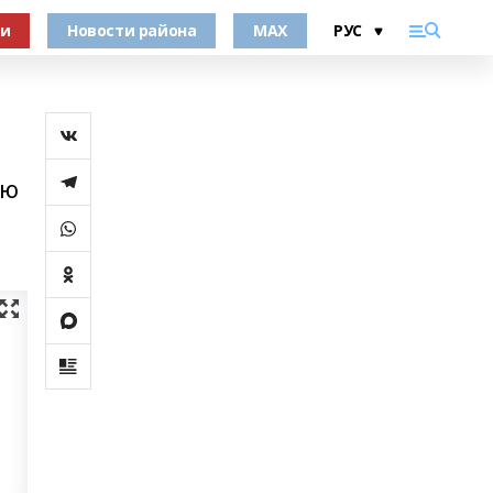
ки
Новости района
MAX
ую