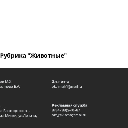
Рубрика "Животные"
в М.Х.
Эл. почта
алиева Е.А.
okt_miak1@mail.ru
Рекламная служба
4
8(34788)2-10-87
ка Башкортостан,
okt_reklama@mail.ru
из-Мияки, ул.Ленина,