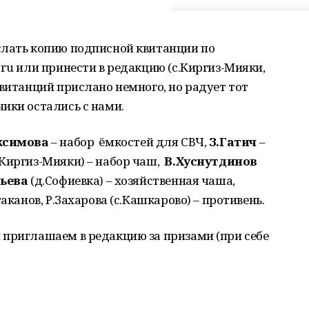
слать копию подписной квитанции по
.ru или принести в редакцию (c.Киргиз-Мияки,
квитанций прислано немного, но радует тот
ики остались с нами.
ксимова
– набор ёмкостей для СВЧ,
З.Гатич
–
.Киргиз-Мияки) – набор чаш,
В.Хуснутдинов
ьева
(д.Софиевка) – хозяйственная чаша,
аканов, Р.Захарова (с.Кашкарово) – противень.
приглашаем в редакцию за призами (при себе