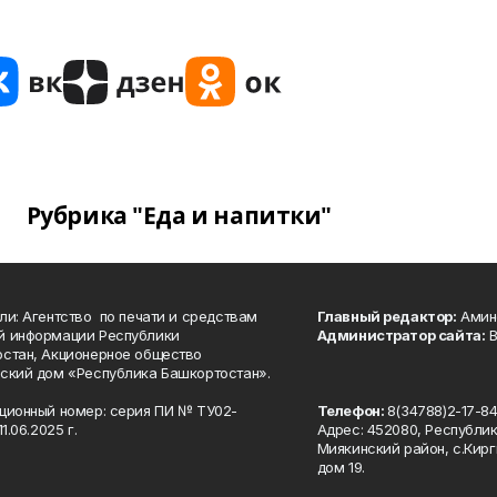
Рубрика "Еда и напитки"
ли: Агентство по печати и средствам
Главный редактор:
Амине
й информации Республики
Администратор сайта:
В
стан, Акционерное общество
ский дом «Республика Башкортостан».
ционный номер: серия ПИ № ТУ02-
Телефон:
8(34788)2-17-8
1.06.2025 г.
Адрес: 452080, Республи
Миякинский район, с.Кирг
дом 19.