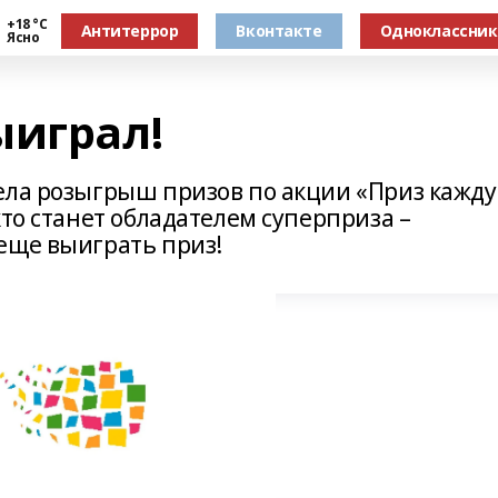
+18 °С
Антитеррор
Вконтакте
Одноклассни
Ясно
ыиграл!
ела розыгрыш призов по акции «Приз кажд
кто станет обладателем суперприза –
еще выиграть приз!