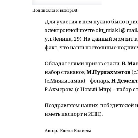
Подписался и выиграл!
Для участия в нём нужно было при
электронной почте okt_miak1@ mail
ул.Ленина, 19). На данный момент 
факт, что наши постоянные подписч
Обладателями призов стали
В. Ма
набор стаканов,
М.Нуриахметов
(с
(с.Миякитамак) – фонарь,
Н.Демент
Р.Ахмерова (с.Новый Мир) – набор ст
Поздравляем наших победителей и 
иметь паспорт и ИНН).
Автор:
Елена Валиева