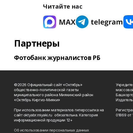
Читайте нас
Партнеры
Фотобанк журналистов РБ
©2026 Официальный сайт «Октябрь»
Учредите
общественно-политической газеты
массово
муниципального района Миякинский район
Башкорто
«Октябрь Киргиз-Мияки»
Издатель
При использовании материалов гиперссылка на
Регистра
сайт oktyabr.miyaki.ru обязательна. Категория
01869 от 1
информационной продукции 12+
Об использовании персональных данных