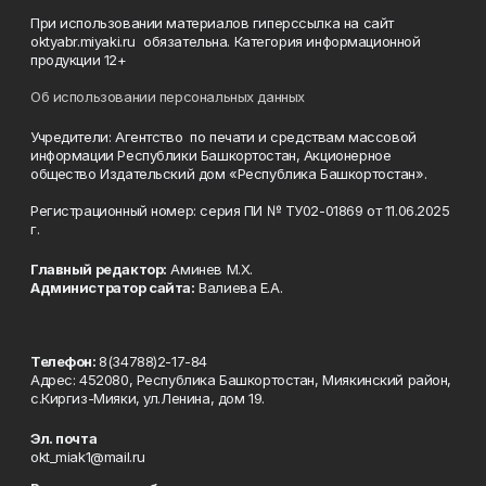
При использовании материалов гиперссылка на сайт
oktyabr.miyaki.ru обязательна. Категория информационной
продукции 12+
Об использовании персональных данных
Учредители: Агентство по печати и средствам массовой
информации Республики Башкортостан, Акционерное
общество Издательский дом «Республика Башкортостан».
Регистрационный номер: серия ПИ № ТУ02-01869 от 11.06.2025
г.
Главный редактор:
Аминев М.Х.
Администратор сайта:
Валиева Е.А.
Телефон:
8(34788)2-17-84
Адрес: 452080, Республика Башкортостан, Миякинский район,
с.Киргиз-Мияки, ул.Ленина, дом 19.
Эл. почта
okt_miak1@mail.ru